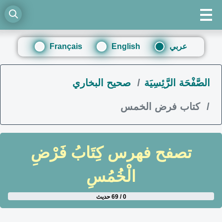
عربي
English
Français
الصَّفْحَة الرَّئِسِيَة
صحيح البخاري
كتاب فرض الخمس
تصفح فهرس
كِتَابُ فَرْضِ
الْخُمُسِ
0 / 69 حديث