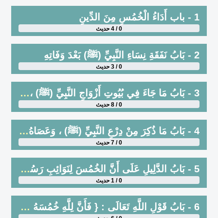
1 - باب أَدَاءُ الْخُمُسِ مِنَ الدِّينِ
0 / 4 حديث
2 - بَابُ نَفَقَةِ نِسَاءِ النَّبِيِّ (ﷺ) بَعْدَ وَفَاتِهِ
0 / 3 حديث
3 - بَابُ مَا جَاءَ فِي بُيُوتِ أَزْوَاجِ النَّبِيِّ (ﷺ) ، وَمَا نُسِبَ مِنَ البُيُوتِ إِلَيْهِنَّ
0 / 8 حديث
4 - بَابُ مَا ذُكِرَ مِنْ دِرْعِ النَّبِيِّ (ﷺ) ، وَعَصَاهُ ، وَسَيْفِهِ وَقَدَحِهِ ، وَخَاتَمِهِ ، وَمَا اسْتَعْمَلَ الخُلَفَاءُ بَعْدَهُ مِنْ ذَلِكَ مِمَّا لَمْ يُذْكَرْ قِسْمَتُهُ ، وَمِنْ شَعَرِهِ ، وَنَعْلِهِ ، وَآنِيَتِهِ مِمَّا يَتَبَرَّكُ أَصْحَابُهُ وَغَيْرُهُمْ بَعْدَ وَفَاتِهِ
0 / 7 حديث
5 - بَابُ الدَّلِيلِ عَلَى أَنَّ الخُمُسَ لِنَوَائِبِ رَسُولِ اللَّهِ (ﷺ) وَالمَسَاكِينِ وَإِيثَارِ النَّبِيِّ (ﷺ) أَهْلَ الصُّفَّةِ وَالأَرَامِلَ ، حِينَ سَأَلَتْهُ فَاطِمَةُ ، وَشَكَتْ إِلَيْهِ الطَّحْنَ وَالرَّحَى : أَنْ يُخْدِمَهَا مِنَ السَّبْيِ ، فَوَكَلَهَا إِلَى اللَّهِ
0 / 1 حديث
6 - بَابُ قَوْلِ اللَّهِ تَعَالَى : { فَأَنَّ لِلَّهِ خُمُسَهُ وَلِلرَّسُولِ } [الأنفال: 41]