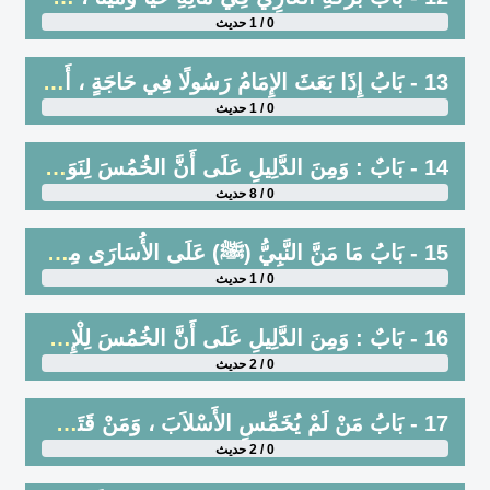
0 / 1 حديث
13 - بَابُ إِذَا بَعَثَ الإِمَامُ رَسُولًا فِي حَاجَةٍ ، أَوْ أَمَرَهُ بِالْمُقَامِ هَلْ يُسْهَمُ لَهُ
0 / 1 حديث
14 - بَابٌ : وَمِنَ الدَّلِيلِ عَلَى أَنَّ الخُمُسَ لِنَوَائِبِ المُسْلِمِينَ
0 / 8 حديث
15 - بَابُ مَا مَنَّ النَّبِيُّ (ﷺ) عَلَى الأُسَارَى مِنْ غَيْرِ أَنْ يُخَمِّسَ
0 / 1 حديث
16 - بَابٌ : وَمِنَ الدَّلِيلِ عَلَى أَنَّ الخُمُسَ لِلْإِمَامِ وَأَنَّهُ يُعْطِي بَعْضَ قَرَابَتِهِ دُونَ بَعْضٍ مَا قَسَمَ النَّبِيُّ (ﷺ) لِبَنِي المُطَّلِبِ ، وَبَنِي هَاشِمٍ مِنْ خُمُسِ خَيْبَرَ
0 / 2 حديث
17 - بَابُ مَنْ لَمْ يُخَمِّسِ الأَسْلاَبَ ، وَمَنْ قَتَلَ قَتِيلًا فَلَهُ سَلَبُهُ مِنْ غَيْرِ أَنْ يُخَمِّسَ ، وَحُكْمِ الإِمَامِ فِيهِ
0 / 2 حديث