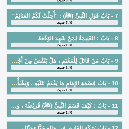
0 / 6 حديث
7 - بَابُ قَوْلِ النَّبِيِّ (ﷺ) : "أُحِلَّتْ لَكُمُ الغَنَائِمُ"
0 / 7 حديث
8 - بَابٌ : الغَنِيمَةُ لِمَنْ شَهِدَ الوَقْعَةَ
0 / 1 حديث
9 - بَابُ مَنْ قَاتَلَ لِلْمَغْنَمِ ، هَلْ يَنْقُصُ مِنْ أَجْرِهِ ؟
0 / 1 حديث
10 - بَابُ قِسْمَةِ الإِمَامِ مَا يَقْدَمُ عَلَيْهِ ، وَيَخْبَأُ لِمَنْ لَمْ يَحْضُرْهُ أَوْ غَابَ عَنْهُ
0 / 1 حديث
11 - بَابٌ : كَيْفَ قَسَمَ النَّبِيُّ (ﷺ) قُرَيْظَةَ ، وَالنَّضِيرَ وَمَا أَعْطَى مِنْ ذَلِكَ فِي نَوَائِبِهِ
0 / 1 حديث
12 - بَابُ بَرَكَةِ الغَازِي فِي مَالِهِ حَيًّا وَمَيِّتًا ، مَعَ النَّبِيِّ (ﷺ) وَوُلاَةِ الأَمْرِ