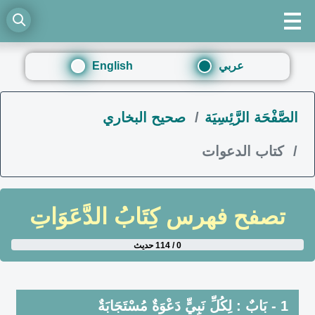
عربي
English
الصَّفْحَة الرَّئِسِيَة
صحيح البخاري
كتاب الدعوات
تصفح فهرس
كِتَابُ الدَّعَوَاتِ
0 / 114 حديث
1 - بَابٌ : لِكُلِّ نَبِيٍّ دَعْوَةٌ مُسْتَجَابَةٌ