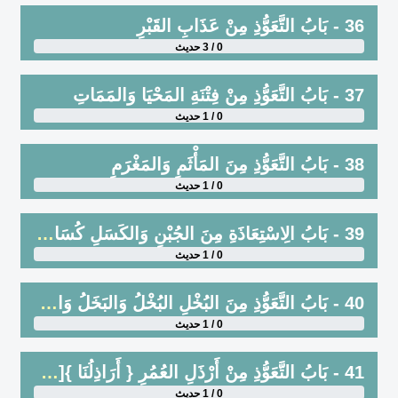
36 - بَابُ التَّعَوُّذِ مِنْ عَذَابِ القَبْرِ
0 / 3 حديث
37 - بَابُ التَّعَوُّذِ مِنْ فِتْنَةِ المَحْيَا وَالمَمَاتِ
0 / 1 حديث
38 - بَابُ التَّعَوُّذِ مِنَ المَأْثَمِ وَالمَغْرَمِ
0 / 1 حديث
39 - بَابُ الِاسْتِعَاذَةِ مِنَ الجُبْنِ وَالكَسَلِ كُسَالَى وَكَسَالَى وَاحِدٌ
0 / 1 حديث
40 - بَابُ التَّعَوُّذِ مِنَ البُخْلِ البُخْلُ وَالبَخَلُ وَاحِدٌ ، مِثْلُ الحُزْنِ وَالحَزَنِ
0 / 1 حديث
41 - بَابُ التَّعَوُّذِ مِنْ أَرْذَلِ العُمُرِ { أَرَاذِلُنَا }[هود : 27] : أَسْقَاطُنَا
0 / 1 حديث