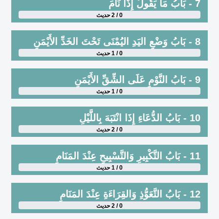
7 - بَابُ مَا يَقُولُ إِذَا نَامَ
0 / 2 حديث
8 - بَابُ وَضْعِ اليَدِ اليُمْنَى تَحْتَ الخَدِّ الأَيْمَنِ
0 / 1 حديث
9 - بَابُ النَّوْمِ عَلَى الشِّقِّ الأَيْمَنِ
0 / 1 حديث
10 - بَابُ الدُّعَاءِ إِذَا انْتَبَهَ بِاللَّيْلِ
0 / 2 حديث
11 - بَابُ التَّكْبِيرِ وَالتَّسْبِيحِ عِنْدَ المَنَامِ
0 / 1 حديث
12 - بَابُ التَّعَوُّذِ وَالقِرَاءَةِ عِنْدَ المَنَامِ
0 / 2 حديث