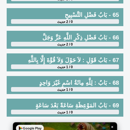
65 - بَابُ فَضْلِ التَّسْبِيحِ
0 / 2 حديث
66 - بَابُ فَضْلِ ذِكْرِ اللَّهِ عَزَّ وَجَلَّ
0 / 2 حديث
67 - بَابُ قَوْلِ : لاَ حَوْلَ وَلاَ قُوَّةَ إِلَّا بِاللَّهِ
0 / 1 حديث
68 - بَابٌ : لِلَّهِ مِائَةُ اسْمٍ غَيْرَ وَاحِدٍ
0 / 1 حديث
69 - بَابُ المَوْعِظَةِ سَاعَةً بَعْدَ سَاعَةٍ
0 / 1 حديث
×
Google Play