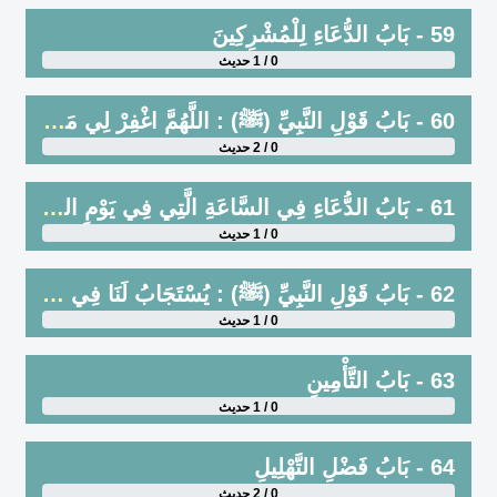
59 - بَابُ الدُّعَاءِ لِلْمُشْرِكِينَ
0 / 1 حديث
60 - بَابُ قَوْلِ النَّبِيِّ (ﷺ) : اللَّهُمَّ اغْفِرْ لِي مَا قَدَّمْتُ وَمَا أَخَّرْتُ
0 / 2 حديث
61 - بَابُ الدُّعَاءِ فِي السَّاعَةِ الَّتِي فِي يَوْمِ الجُمُعَةِ
0 / 1 حديث
62 - بَابُ قَوْلِ النَّبِيِّ (ﷺ) : يُسْتَجَابُ لَنَا فِي اليَهُودِ ، وَلاَ يُسْتَجَابُ لَهُمْ فِينَا
0 / 1 حديث
63 - بَابُ التَّأْمِينِ
0 / 1 حديث
64 - بَابُ فَضْلِ التَّهْلِيلِ
0 / 2 حديث