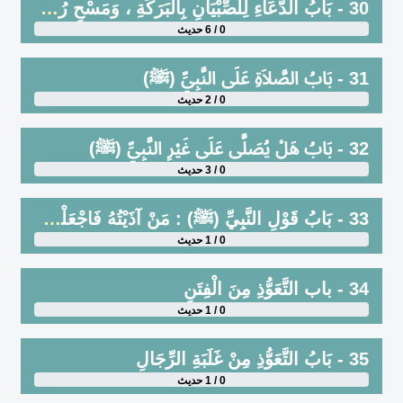
30 - بَابُ الدُّعَاءِ لِلصِّبْيَانِ بِالْبَرَكَةِ ، وَمَسْحِ رُءُوسِهِمْ
0 / 6 حديث
31 - بَابُ الصَّلاَةِ عَلَى النَّبِيِّ (ﷺ)
0 / 2 حديث
32 - بَابُ هَلْ يُصَلَّى عَلَى غَيْرِ النَّبِيِّ (ﷺ)
0 / 3 حديث
33 - بَابُ قَوْلِ النَّبِيِّ (ﷺ) : مَنْ آذَيْتُهُ فَاجْعَلْهُ لَهُ زَكَاةً وَرَحْمَةً
0 / 1 حديث
34 - باب التَّعَوُّذِ مِنَ الْفِتَنِ
0 / 1 حديث
35 - بَابُ التَّعَوُّذِ مِنْ غَلَبَةِ الرِّجَالِ
0 / 1 حديث