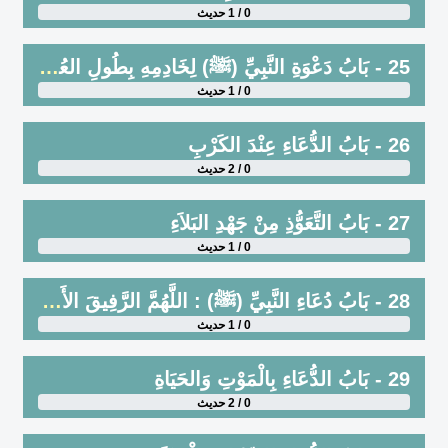
0 / 1 حديث
25 - بَابُ دَعْوَةِ النَّبِيِّ (ﷺ) لِخَادِمِهِ بِطُولِ العُمُرِ ، وَبِكَثْرَةِ مَالِهِ
0 / 1 حديث
26 - بَابُ الدُّعَاءِ عِنْدَ الكَرْبِ
0 / 2 حديث
27 - بَابُ التَّعَوُّذِ مِنْ جَهْدِ البَلاَءِ
0 / 1 حديث
28 - بَابُ دُعَاءِ النَّبِيِّ (ﷺ) : اللَّهُمَّ الرَّفِيقَ الأَعْلَى
0 / 1 حديث
29 - بَابُ الدُّعَاءِ بِالْمَوْتِ وَالحَيَاةِ
0 / 2 حديث