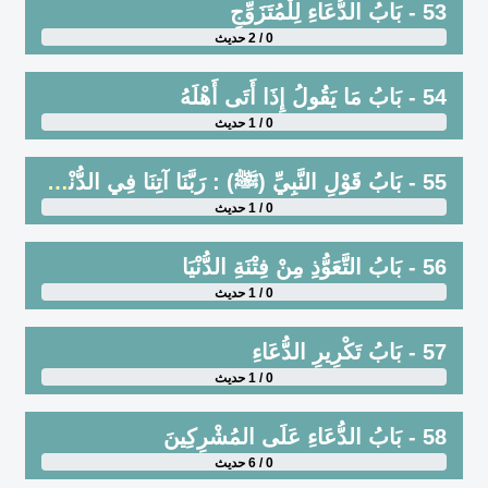
53 - بَابُ الدُّعَاءِ لِلْمُتَزَوِّجِ
0 / 2 حديث
54 - بَابُ مَا يَقُولُ إِذَا أَتَى أَهْلَهُ
0 / 1 حديث
55 - بَابُ قَوْلِ النَّبِيِّ (ﷺ) : رَبَّنَا آتِنَا فِي الدُّنْيَا حَسَنَةً
0 / 1 حديث
56 - بَابُ التَّعَوُّذِ مِنْ فِتْنَةِ الدُّنْيَا
0 / 1 حديث
57 - بَابُ تَكْرِيرِ الدُّعَاءِ
0 / 1 حديث
58 - بَابُ الدُّعَاءِ عَلَى المُشْرِكِينَ
0 / 6 حديث