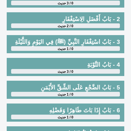
0 / 3 حديث
2 - بَابُ أَفْضَلِ الِاسْتِغْفَارِ
0 / 2 حديث
3 - بَابُ اسْتِغْفَارِ النَّبِيِّ (ﷺ) فِي اليَوْمِ وَاللَّيْلَةِ
0 / 1 حديث
4 - بَابُ التَّوْبَةِ
0 / 3 حديث
5 - بَابُ الضَّجْعِ عَلَى الشِّقِّ الأَيْمَنِ
0 / 1 حديث
6 - بَابُ إِذَا بَاتَ طَاهِرًا وَفَضْلِهِ
0 / 1 حديث