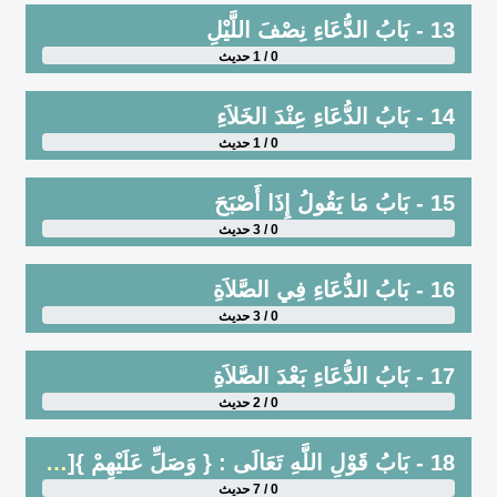
13 - بَابُ الدُّعَاءِ نِصْفَ اللَّيْلِ
0 / 1 حديث
14 - بَابُ الدُّعَاءِ عِنْدَ الخَلاَءِ
0 / 1 حديث
15 - بَابُ مَا يَقُولُ إِذَا أَصْبَحَ
0 / 3 حديث
16 - بَابُ الدُّعَاءِ فِي الصَّلاَةِ
0 / 3 حديث
17 - بَابُ الدُّعَاءِ بَعْدَ الصَّلاَةِ
0 / 2 حديث
18 - بَابُ قَوْلِ اللَّهِ تَعَالَى : { وَصَلِّ عَلَيْهِمْ }[التوبة : 103] وَمَنْ خَصَّ أَخَاهُ بِالدُّعَاءِ دُونَ نَفْسِهِ
0 / 7 حديث