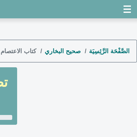
الصَّفْحَة الرَّئِسِيَة
صحيح البخاري
كتاب الاعتصام 
ت