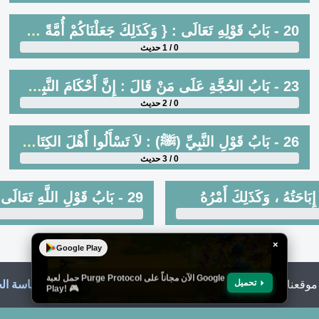
20 - بَابُ قَوْلِهِ تَعَالَى : { وَكَذَلِكَ جَعَلْنَاكُمْ أُمَّةً وَسَطًا }[البقرة : 143] وَمَا أَمَرَ النَّبِيُّ (ﷺ) بِلُزُومِ الجَمَاعَةِ ، وَهُمْ أَهْلُ العِلْمِ
0 / 1 حديث
23 - بَابُ الحُجَّةِ عَلَى مَنْ قَالَ : إِنَّ أَحْكَامَ النَّبِيِّ (ﷺ) كَانَتْ ظَاهِرَةً ، وَمَا كَانَ يَغِيبُ بَعْضُهُمْ مِنْ مَشَاهِدِ النَّبِيِّ (ﷺ) وَأُمُورِ الإِسْلاَمِ
0 / 2 حديث
26 - بَابُ قَوْلِ النَّبِيِّ (ﷺ) : لاَ تَسْأَلُوا أَهْلَ الكِتَابِ عَنْ شَيْءٍ
0 / 3 حديث
×
Google Play
حمل لعبة Purge Protocol الآن مجاناً على Google
تحميل
موقعنا ، فإنك تقر بأنك قد قرأت وفهمت
شروط الاستخدام
و
سياسة ال
Play! 🎮