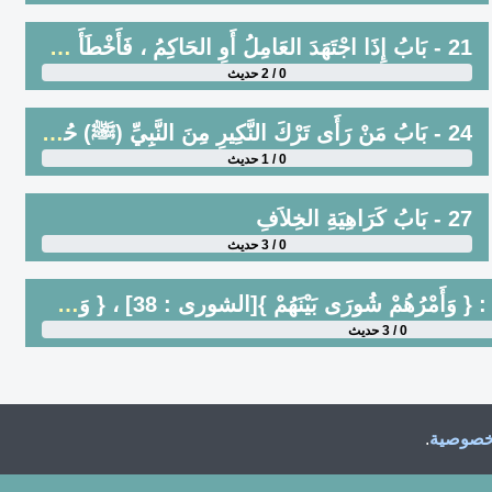
21 - بَابُ إِذَا اجْتَهَدَ العَامِلُ أَوِ الحَاكِمُ ، فَأَخْطَأَ خِلاَفَ الرَّسُولِ مِنْ غَيْرِ عِلْمٍ ، فَحُكْمُهُ مَرْدُودٌ
0 / 2 حديث
24 - بَابُ مَنْ رَأَى تَرْكَ النَّكِيرِ مِنَ النَّبِيِّ (ﷺ) حُجَّةً ، لاَ مِنْ غَيْرِ الرَّسُولِ
0 / 1 حديث
27 - بَابُ كَرَاهِيَةِ الخِلاَفِ
0 / 3 حديث
29 - بَابُ قَوْلِ اللَّهِ تَعَالَى : { وَأَمْرُهُمْ شُورَى بَيْنَهُمْ }[الشورى : 38] ، { وَشَاوِرْهُمْ فِي الأَمْرِ }[آل عمران : 159]
0 / 3 حديث
خصوصية
.