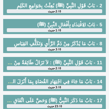
2 - بَابُ قَوْلِ النَّبِيِّ (ﷺ) بُعِثْتُ بِجَوَامِعِ الكَلِمِ
0 / 2 حديث
5 - بَابُ الِاقْتِدَاءِ بِأَفْعَالِ النَّبِيِّ (ﷺ)
0 / 1 حديث
8 - بَابُ مَا يُذْكَرُ مِنْ ذَمِّ الرَّأْيِ وَتَكَلُّفِ القِيَاسِ
0 / 3 حديث
11 - بَابُ قَوْلِ النَّبِيِّ (ﷺ) : لاَ تَزَالُ طَائِفَةٌ مِنْ أُمَّتِي ظَاهِرِينَ عَلَى الحَقِّ يُقَاتِلُونَ وَهُمْ أَهْلُ العِلْمِ
0 / 2 حديث
14 - بَابُ مَا جَاءَ فِي اجْتِهَادِ القُضَاةِ بِمَا أَنْزَلَ اللَّهُ تَعَالَى
0 / 3 حديث
17 - بَابُ مَا ذَكَرَ النَّبِيُّ (ﷺ) وَحَضَّ عَلَى اتِّفَاقِ أَهْلِ العِلْمِ ، وَمَا أَجْمَعَ عَلَيْهِ الحَرَمَانِ مَكَّةُ ، وَالمَدِينَةُ ، وَمَا كَانَ بِهَا مِنْ مَشَاهِدِ النَّبِيِّ (ﷺ) وَالمُهَاجِرِينَ ، وَالأَنْصَارِ ، وَمُصَلَّى النَّبِيِّ (ﷺ) وَالمِنْبَرِ وَالقَبْرِ
0 / 23 حديث