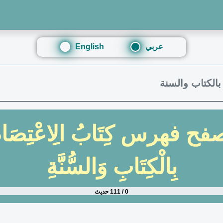
عربي
English
بالكتاب والسنة
صفح فهرس
كِتَابُ الِاعْتِصَا
بِالْكِتَابِ وَالسُّنَّةِ
0 / 111 حديث