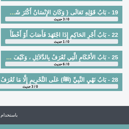
19 - بَابُ قَوْلِهِ تَعَالَى { وَكَانَ الإِنْسَانُ أَكْثَرَ شَيْءٍ جَدَلًا }[الكهف : 54]
0 / 3 حديث
22 - بَابُ أَجْرِ الحَاكِمِ إِذَا اجْتَهَدَ فَأَصَابَ أَوْ أَخْطَأَ
0 / 1 حديث
25 - بَابُ الأَحْكَامِ الَّتِي تُعْرَفُ بِالدَّلاَئِلِ ، وَكَيْفَ مَعْنَى الدِّلاَلَةِ وَتَفْسِيرُهَا
0 / 6 حديث
28 - بَابُ نَهْيِ النَّبِيِّ (ﷺ) عَلَى التَّحْرِيمِ إِلَّا مَا تُعْرَفُ إِبَاحَتُهُ ، وَكَذَلِكَ أَمْرُهُ
0 / 3 حديث
باستخدام 