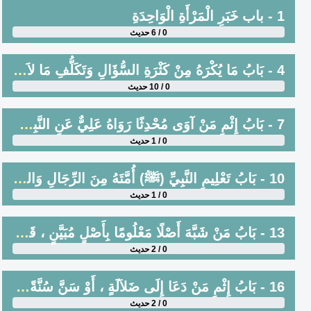
1 - باب خَبَرِ الْمَرْأَةِ الْوَاحِدَةِ
0 / 6 حديث
4 - بَابُ مَا يُكْرَهُ مِنْ كَثْرَةِ السُّؤَالِ وَتَكَلُّفِ مَا لاَ يَعْنِيهِ
0 / 10 حديث
7 - بَابُ إِثْمِ مَنْ آوَى مُحْدِثًا رَوَاهُ عَلِيٌّ عَنِ النَّبِيِّ صَلَّى اللَّهُ عَلَيْهِ وَسَلَّمَ
0 / 1 حديث
10 - بَابُ تَعْلِيمِ النَّبِيِّ (ﷺ) أُمَّتَهُ مِنَ الرِّجَالِ وَالنِّسَاءِ مِمَّا عَلَّمَهُ اللَّهُ ، لَيْسَ بِرَأْيٍ وَلاَ تَمْثِيلٍ
0 / 1 حديث
13 - بَابُ مَنْ شَبَّهَ أَصْلًا مَعْلُومًا بِأَصْلٍ مُبَيَّنٍ ، قَدْ بَيَّنَ اللَّهُ حُكْمَهُمَا ، لِيُفْهِمَ السَّائِلَ
0 / 2 حديث
16 - بَابُ إِثْمِ مَنْ دَعَا إِلَى ضَلاَلَةٍ ، أَوْ سَنَّ سُنَّةً سَيِّئَةً
0 / 2 حديث