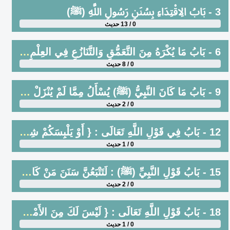
3 - بَابُ الِاقْتِدَاءِ بِسُنَنِ رَسُولِ اللَّهِ (ﷺ)
0 / 13 حديث
6 - بَابُ مَا يُكْرَهُ مِنَ التَّعَمُّقِ وَالتَّنَازُعِ فِي العِلْمِ ، وَالغُلُوِّ فِي الدِّينِ وَالبِدَعِ
0 / 8 حديث
9 - بَابُ مَا كَانَ النَّبِيُّ (ﷺ) يُسْأَلُ مِمَّا لَمْ يُنْزَلْ عَلَيْهِ الوَحْيُ ، فَيَقُولُ : «لا أدري» ، أَوْ لَمْ يُجِبْ حَتَّى يُنْزَلَ عَلَيْهِ الوَحْيُ ، وَلَمْ يَقُلْ بِرَأْيٍ وَلاَ بِقِيَاسٍ
0 / 2 حديث
12 - بَابُ فِي قَوْلِ اللَّهِ تَعَالَى : { أَوْ يَلْبِسَكُمْ شِيَعًا }[الأنعام : 65]
0 / 1 حديث
15 - بَابُ قَوْلِ النَّبِيِّ (ﷺ) : لَتَتْبَعُنَّ سَنَنَ مَنْ كَانَ قَبْلَكُمْ
0 / 2 حديث
18 - بَابُ قَوْلِ اللَّهِ تَعَالَى : { لَيْسَ لَكَ مِنَ الأَمْرِ شَيْءٌ }[آل عمران : 128]
0 / 1 حديث