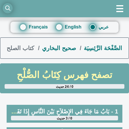
عربي
English
Français
الصَّفْحَة الرَّئِسِيَة
صحيح البخاري
كتاب الصلح
تصفح فهرس
كِتَابُ الصُّلْحِ
0 / 24 حديث
1 - بَابُ مَا جَاءَ فِي الإِصْلاَحِ بَيْنَ النَّاسِ إِذَا تَفَاسَدُوا
0 / 3 حديث