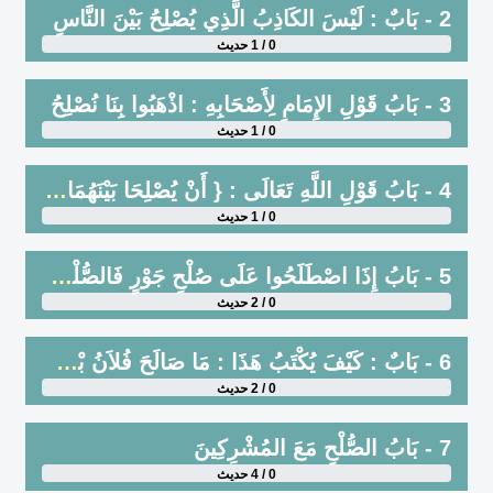
2 - بَابٌ : لَيْسَ الكَاذِبُ الَّذِي يُصْلِحُ بَيْنَ النَّاسِ
0 / 1 حديث
3 - بَابُ قَوْلِ الإِمَامِ لِأَصْحَابِهِ : اذْهَبُوا بِنَا نُصْلِحُ
0 / 1 حديث
4 - بَابُ قَوْلِ اللَّهِ تَعَالَى : { أَنْ يُصْلِحَا بَيْنَهُمَا صُلْحًا ۚ وَالصُّلْحُ خَيْرٌ }[النساء : 128]
0 / 1 حديث
5 - بَابُ إِذَا اصْطَلَحُوا عَلَى صُلْحِ جَوْرٍ فَالصُّلْحُ مَرْدُودٌ
0 / 2 حديث
6 - بَابٌ : كَيْفَ يُكْتَبُ هَذَا : مَا صَالَحَ فُلاَنُ بْنُ فُلاَنٍ ، وَفُلاَنُ بْنُ فُلاَنٍ ، وَإِنْ لَمْ يَنْسُبْهُ إِلَى قَبِيلَتِهِ أَوْ نَسَبِهِ
0 / 2 حديث
7 - بَابُ الصُّلْحِ مَعَ المُشْرِكِينَ
0 / 4 حديث