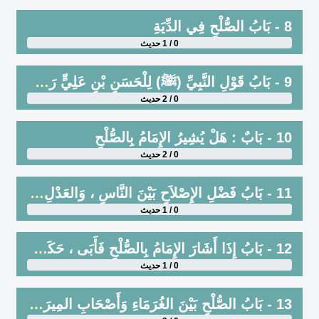
8 - بَابُ الصُّلْحِ فِي الدِّيَةِ
0 / 1 حديث
9 - بَابُ قَوْلِ النَّبِيِّ (ﷺ) لِلْحَسَنِ بْنِ عَلِيٍّ رَضِيَ اللَّهُ عَنْهُمَا :
0 / 2 حديث
10 - بَابٌ : هَلْ يُشِيرُ الإِمَامُ بِالصُّلْحِ
0 / 2 حديث
11 - بَابُ فَضْلِ الإِصْلاَحِ بَيْنَ النَّاسِ ، وَالعَدْلِ بَيْنَهُمْ
0 / 1 حديث
12 - بَابُ إِذَا أَشَارَ الإِمَامُ بِالصُّلْحِ فَأَبَى ، حَكَمَ عَلَيْهِ بِالحُكْمِ البَيِّنِ
0 / 1 حديث
13 - بَابُ الصُّلْحِ بَيْنَ الغُرَمَاءِ وَأَصْحَابِ المِيرَاثِ وَالمُجَازَفَةِ فِي ذَلِكَ