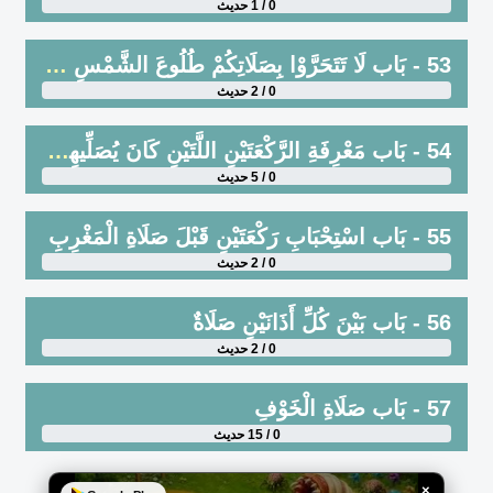
0 / 1 حديث
53 - بَاب لَا تَتَحَرَّوْا بِصَلَاتِكُمْ طُلُوعَ الشَّمْسِ وَلَا غُرُوبَهَا
0 / 2 حديث
54 - بَاب مَعْرِفَةِ الرَّكْعَتَيْنِ اللَّتَيْنِ كَانَ يُصَلِّيهِمَا النَّبِيُّ (ﷺ) بَعْدَ الْعَصْرِ
0 / 5 حديث
55 - بَاب اسْتِحْبَابِ رَكْعَتَيْنِ قَبْلَ صَلَاةِ الْمَغْرِبِ
0 / 2 حديث
56 - بَاب بَيْنَ كُلِّ أَذَانَيْنِ صَلَاةٌ
0 / 2 حديث
57 - بَاب صَلَاةِ الْخَوْفِ
0 / 15 حديث
×