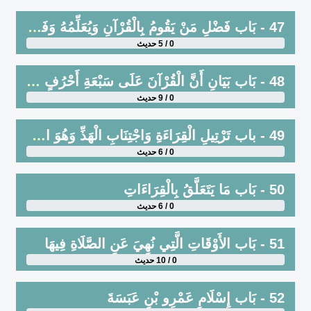
47 - بَاب فَضْلِ مَنْ يَقُومُ بِالْقُرْآنِ وَيُعَلِّمُهُ وَفَضْلِ مَنْ تَعَلَّمَ حِكْمَةً مِنْ فِقْهٍ أَوْ غَيْرِهِ فَعَمِلَ بِهَا وَعَلَّمَهَا
0 / 5 حديث
48 - بَاب بَيَانِ أَنَّ الْقُرْآنَ عَلَى سَبْعَةِ أَحْرُفٍ ، وَبَيَانِ مَعْنَاهُ
0 / 9 حديث
49 - باب تَرْتِيلِ الْقِرَاءَةِ وَاجْتِنَابِ الْهَذِّ وَهُوَ الإِفْرَاطُ فِي السُّرْعَةِ وَإِبَاحَةِ سُورَتَيْنِ فَأَكْثَرَ فِي الرَّكْعَةِ
0 / 6 حديث
50 - بَاب مَا يَتَعَلَّقُ بِالْقِرَاءَاتِ
0 / 6 حديث
51 - بَاب الأَوْقَاتِ الَّتِي نُهِيَ عَنِ الصَّلَاةِ فِيهَا
0 / 10 حديث
52 - بَاب إِسْلَامِ عَمْرِو بْنِ عَبَسَةَ