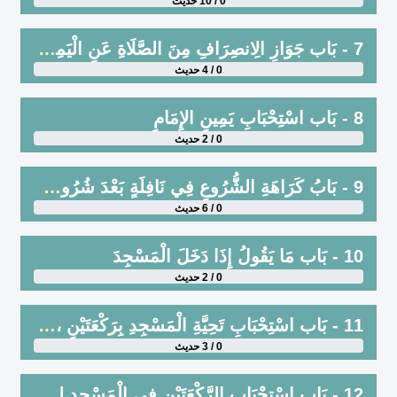
0 / 10 حديث
7 - بَاب جَوَازِ الِانصِرَافِ مِنَ الصَّلَاةِ عَنِ الْيَمِينِ وَالشِّمَالِ
0 / 4 حديث
8 - بَاب اسْتِحْبَابِ يَمِينِ الإِمَامِ
0 / 2 حديث
9 - بَابُ كَرَاهَةِ الشُّرُوعِ فِي نَافِلَةٍ بَعْدَ شُرُوعِ الْمُؤَذِّنِ
0 / 6 حديث
10 - بَاب مَا يَقُولُ إِذَا دَخَلَ الْمَسْجِدَ
0 / 2 حديث
11 - بَاب اسْتِحْبَابِ تَحِيَّةِ الْمَسْجِدِ بِرَكْعَتَيْنِ ، وَكَرَاهَةِ الْجُلُوسِ قَبْلَ صَلَاتِهِمَا ، وَأَنَّهَا مَشْرُوعَةٌ فِي جَمِيعِ الأَوْقَاتِ
0 / 3 حديث
12 - بَاب اسْتِحْبَابِ الرَّكْعَتَيْنِ فِي الْمَسْجِدِ لِمَنْ قَدِمَ مِنْ سَفَرٍ أَوَّلَ قُدُومِهِ