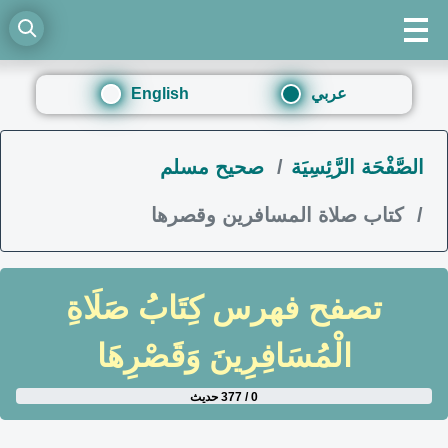
عربي
English
الصَّفْحَة الرَّئِسِيَة
صحيح مسلم
كتاب صلاة المسافرين وقصرها
تصفح فهرس
كِتَابُ صَلَاةِ
الْمُسَافِرِينَ وَقَصْرِهَا
0 / 377 حديث