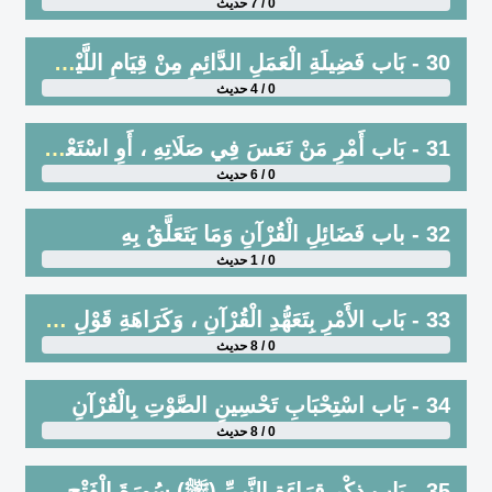
0 / 7 حديث
30 - بَاب فَضِيلَةِ الْعَمَلِ الدَّائِمِ مِنْ قِيَامِ اللَّيْلِ وَغَيْرِهِ
0 / 4 حديث
31 - بَاب أَمْرِ مَنْ نَعَسَ فِي صَلَاتِهِ ، أَوِ اسْتَعْجَمَ عَلَيْهِ الْقُرْآنُ أَوِ الذِّكْرُ بِأَنْ يَرْقُدَ أَوْ يَقْعُدَ حَتَّى يَذْهَبَ عَنْهُ ذَلِكَ
0 / 6 حديث
32 - باب فَضَائِلِ الْقُرْآنِ وَمَا يَتَعَلَّقُ بِهِ
0 / 1 حديث
33 - بَاب الأَمْرِ بِتَعَهُّدِ الْقُرْآنِ ، وَكَرَاهَةِ قَوْلِ نَسِيتُ آيَةَ كَذَا ، وَجَوَازِ قَوْلِ أُنْسِيتُهَا
0 / 8 حديث
34 - بَاب اسْتِحْبَابِ تَحْسِينِ الصَّوْتِ بِالْقُرْآنِ
0 / 8 حديث
35 - بَاب ذِكْرِ قِرَاءَةِ النَّبِيِّ (ﷺ) سُورَةَ الْفَتْحِ يَوْمَ فَتْحِ مَكَّةَ