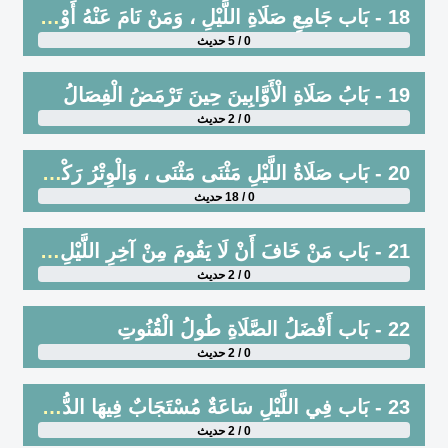
18 - بَاب جَامِعِ صَلَاةِ اللَّيْلِ ، وَمَنْ نَامَ عَنْهُ أَوْ مَرِضَ
0 / 5 حديث
19 - بَابُ صَلَاةِ الْأَوَّابِينَ حِينَ تَرْمَضُ الْفِصَالُ
0 / 2 حديث
20 - بَاب صَلَاةُ اللَّيْلِ مَثْنَى مَثْنَى ، وَالْوِتْرُ رَكْعَةٌ مِنْ آخِرِ اللَّيْلِ
0 / 18 حديث
21 - بَاب مَنْ خَافَ أَنْ لَا يَقُومَ مِنْ آخِرِ اللَّيْلِ فَلْيُوتِرْ أَوَّلَهُ
0 / 2 حديث
22 - بَاب أَفْضَلُ الصَّلَاةِ طُولُ الْقُنُوتِ
0 / 2 حديث
23 - بَاب فِي اللَّيْلِ سَاعَةٌ مُسْتَجَابٌ فِيهَا الدُّعَاءُ
0 / 2 حديث