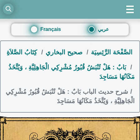
عربي
Français
الصَّفْحَة الرَّئِسِيَة
صحيح البخاري
كِتَابُ الصَّلاَةِ
بَابٌ : هَلْ تُنْبَشُ قُبُورُ مُشْرِكِي الْجَاهِلِيَّةِ ، وَيُتَّخَذُ
مَكَانُهَا مَسَاجِدَ
شرح حديث الباب بَابٌ : هَلْ تُنْبَشُ قُبُورُ مُشْرِكِي
الْجَاهِلِيَّةِ ، وَيُتَّخَذُ مَكَانُهَا مَسَاجِدَ