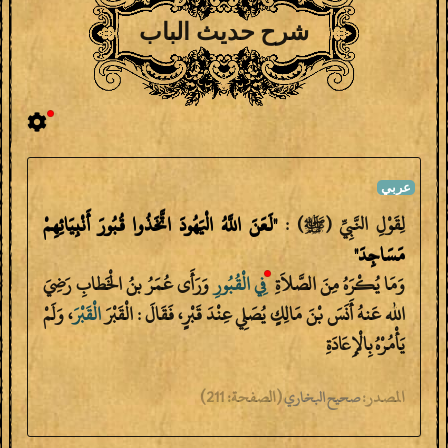
شرح حديث الباب
لِقَوْلِ النَّبِيِّ (ﷺ) :
"‎لَعَنَ اللَّهُ الْيَهُودَ اتَّخَذُوا قُبُورَ أَنْبِيَائِهِمْ
مَسَاجِدَ"
وَمَا يُكْرَهُ مِنَ الصَّلاَةِ
فِي
الْقُبُورِ
وَرَأَى عُمَرُ بنُ الْخَطابِ رَضِيَ
الله عَنهُ أَنَسَ بْنَ مَالِكٍ يُصَلِي عِنْدَ قَبْرٍ، فَقَالَ : الْقَبْرَ
الْقَبْرَ
، وَلَمْ
يَأْمُرْهُ بِالْإِعَادَةِ
المصدر:
(
الصفحة:
211)
صحيح البخاري