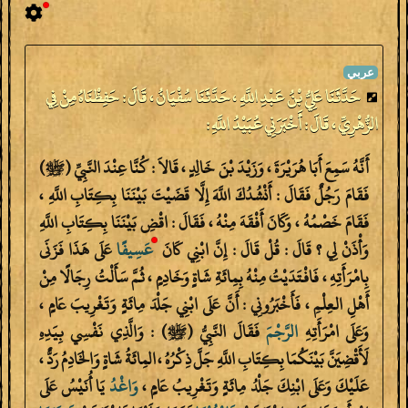
حَدَّثَنَا عَلِيُّ بْنُ عَبْدِ اللَّهِ ، حَدَّثَنَا سُفْيَانُ ، قَالَ : حَفِظْنَاهُ مِنْ فِي
الزُّهْرِيِّ ، قَالَ : أَخْبَرَنِي عُبَيْدُ اللَّهِ :
أَنَّهُ سَمِعَ أَبَا هُرَيْرَةَ ، وَزَيْدَ بْنَ خَالِدٍ ، قَالاَ : كُنَّا عِنْدَ النَّبِيِّ (ﷺ)
فَقَامَ رَجُلٌ فَقَالَ : أَنْشُدُكَ اللَّهَ إِلَّا قَضَيْتَ بَيْنَنَا بِكِتَابِ اللَّهِ ،
فَقَامَ خَصْمُهُ ، وَكَانَ أَفْقَهَ مِنْهُ ، فَقَالَ : اقْضِ بَيْنَنَا بِكِتَابِ اللَّهِ
وَأْذَنْ لِي ؟ قَالَ : قُلْ قَالَ : إِنَّ ابْنِي كَانَ
عَسِيفًا
عَلَى هَذَا فَزَنَى
بِامْرَأَتِهِ ، فَافْتَدَيْتُ مِنْهُ بِمِائَةِ شَاةٍ وَخَادِمٍ ، ثُمَّ سَأَلْتُ رِجَالًا مِنْ
أَهْلِ العِلْمِ ، فَأَخْبَرُونِي : أَنَّ عَلَى ابْنِي جَلْدَ مِائَةٍ وَتَغْرِيبَ عَامٍ ،
وَعَلَى امْرَأَتِهِ
الرَّجْمَ
فَقَالَ النَّبِيُّ (ﷺ) : وَالَّذِي نَفْسِي بِيَدِهِ
لَأَقْضِيَنَّ بَيْنَكُمَا بِكِتَابِ اللَّهِ جَلَّ ذِكْرُهُ ، المِائَةُ شَاةٍ وَالخَادِمُ رَدٌّ ،
عَلَيْكَ وَعَلَى ابْنِكَ جَلْدُ مِائَةٍ وَتَغْرِيبُ عَامٍ ،
وَاغْدُ
يَا أُنَيْسُ عَلَى