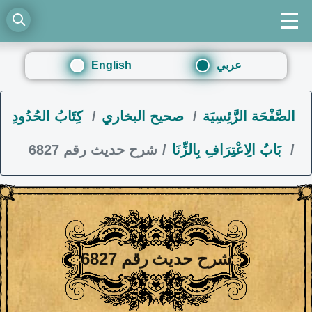
عربي
English
الصَّفْحَة الرَّئِسِيَة
صحيح البخاري
كِتَابُ الحُدُودِ
بَابُ الِاعْتِرَافِ بِالزِّنَا
شرح حديث رقم 6827
شرح حديث رقم 6827