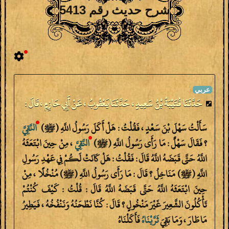
شرح حديث رقم 5413
حَدَّثَنَا قُتَيْبَةُ بْنُ سَعِيدٍ ، حَدَّثَنَا يَعْقُوبُ ، عَنْ أَبِي حَازِمٍ ، قَالَ :
سَأَلْتُ سَهْلَ بْنَ سَعْدٍ ، فَقُلْتُ : هَلْ أَكَلَ رَسُولُ اللَّهِ (ﷺ)
النَّقِيَّ
؟ فَقَالَ سَهْلٌ : مَا رَأَى رَسُولُ اللَّهِ (ﷺ)
النَّقِيَّ
، مِنْ حِينَ ابْتَعَثَهُ
اللَّهُ حَتَّى قَبَضَهُ اللَّهُ قَالَ : فَقُلْتُ : هَلْ كَانَتْ لَكُمْ فِي عَهْدِ رَسُولِ
اللَّهِ (ﷺ) مَنَاخِلُ ؟ قَالَ : مَا رَأَى رَسُولُ اللَّهِ (ﷺ) مُنْخُلًا ، مِنْ
حِينَ ابْتَعَثَهُ اللَّهُ حَتَّى قَبَضَهُ اللَّهُ قَالَ : قُلْتُ : كَيْفَ كُنْتُمْ
تَأْكُلُونَ الشَّعِيرَ غَيْرَ مَنْخُولٍ ؟ قَالَ : كُنَّا نَطْحَنُهُ وَنَنْفُخُهُ ، فَيَطِيرُ
مَا طَارَ ، وَمَا بَقِيَ
ثَرَّيْنَاهُ
فَأَكَلْنَاهُ