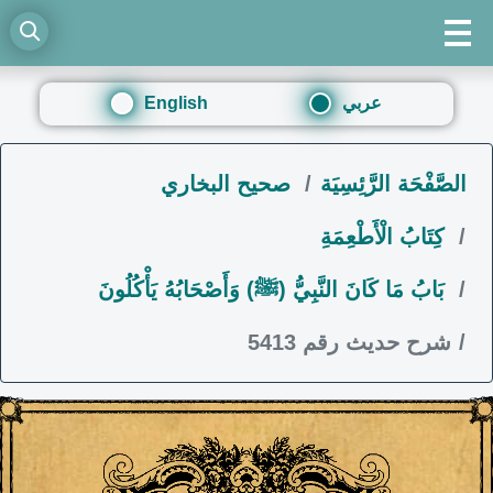
عربي
English
الصَّفْحَة الرَّئِسِيَة
صحيح البخاري
كِتَابُ الْأَطْعِمَةِ
بَابُ مَا كَانَ النَّبِيُّ (ﷺ) وَأَصْحَابُهُ يَأْكُلُونَ
شرح حديث رقم 5413