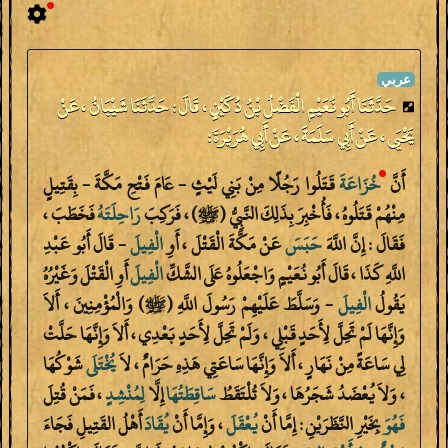
حَدَّثَنَا أَبُو نُعَيْمٍ الْفَضْلُ بْنُ دُكَيْنٍ ، قَالَ : حَدَّثَنَا شَيْبَانُ ، عَنْ
يَحْيَى ، عَنْ أَبِي سَلَمَةَ ، عَنْ أَبِي هُرَيْرَةَ :
أَنَّ
خُزَاعَةَ
قَتَلُوا رَجُلًا مِنْ بَنِي لَيْثٍ - عَامَ فَتْحِ مَكَّةَ - بِقَتِيلٍ
مِنْهُمْ قَتَلُوهُ ، فَأُخْبِرَ بِذَلِكَ النَّبِيُّ (ﷺ) ، فَرَكِبَ
رَاحِلَتَهُ
فَخَطَبَ ،
فَقَالَ : إِنَّ اللَّهَ
حَبَسَ
عَنْ مَكَّةَ الْقَتْلَ ، أَوِ
الْفِيلَ
- قَالَ أَبُو عَبْدِ
اللَّهِ كَذَا ، قَالَ أَبُو نُعَيْمٍ وَاجْعَلُوهُ عَلَى الشَّكِّ
الْفِيلَ
أَوِ الْقَتْلَ وَغَيْرُهُ
يَقُولُ
الْفِيلَ
- وَسَلَّطَ عَلَيْهِمْ رَسُولَ اللَّهِ (ﷺ) وَالْمُؤْمِنِينَ ، أَلاَ
وَإِنَّهَا لَمْ تَحِلَّ لِأَحَدٍ قَبْلِي ، وَلَمْ تَحِلَّ لِأَحَدٍ بَعْدِي ، أَلاَ وَإِنَّهَا حَلَّتْ
لِي سَاعَةً مِنْ نَهَارٍ ، أَلاَ وَإِنَّهَا سَاعَتِي هَذِهِ حَرَامٌ ، لاَ
يُخْتَلَى
شَوْكُهَا
، وَلاَ يُعْضَدُ شَجَرُهَا ، وَلاَ تُلْتَقَطُ
سَاقِطَتُهَا
إِلَّا
لِمُنْشِدٍ
، فَمَنْ قُتِلَ
فَهُوَ
بِخَيْرِ النَّظَرَيْنِ : إِمَّا أَنْ
يُعْقَلَ
، وَإِمَّا أَنْ
يُقَادَ
أَهْلُ القَتِيلِ فَجَاءَ