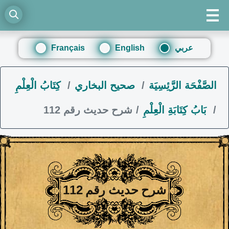
عربي
English
Français
الصَّفْحَة الرَّئِسِيَة
صحيح البخاري
كِتَابُ الْعِلْمِ
بَابُ كِتَابَةِ الْعِلْمِ
شرح حديث رقم 112
شرح حديث رقم 112