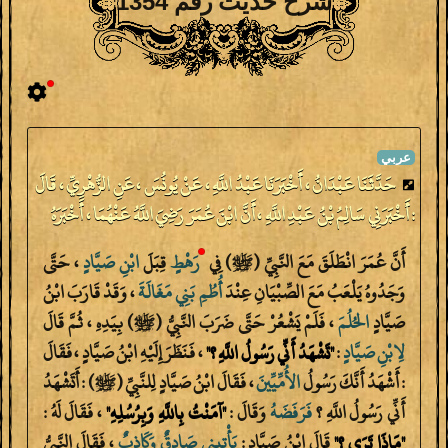
شرح حديث رقم 1354
حَدَّثَنَا عَبْدَانُ ، أَخْبَرَنَا عَبْدُ اللَّهِ ، عَنْ يُونُسَ ، عَنِ الزُّهْرِيِّ ، قَالَ
: أَخْبَرَنِي سَالِمُ بْنُ عَبْدِ اللَّهِ ، أَنَّ ابْنَ عُمَرَ رَضِيَ اللَّهُ عَنْهُمَا ، أَخْبَرَهُ
أَنَّ عُمَرَ انْطَلَقَ مَعَ النَّبِيِّ (ﷺ) فِي
رَهْطٍ
قِبَلَ
ابْنِ
صَيَّادٍ
، حَتَّى
وَجَدُوهُ يَلْعَبُ مَعَ الصِّبْيَانِ عِنْدَ
أُطُمِ
بَنِي
مَغَالَةَ
، وَقَدْ قَارَبَ ابْنُ
صَيَّادٍ
الحُلُمَ
، فَلَمْ يَشْعُرْ حَتَّى ضَرَبَ النَّبِيُّ (ﷺ) بِيَدِهِ ، ثُمَّ قَالَ
لِابْنِ
صَيَّادٍ
:
"‎تَشْهَدُ أَنِّي رَسُولُ اللَّهِ ؟"
، فَنَظَرَ إِلَيْهِ ابْنُ صَيَّادٍ ، فَقَالَ
: أَشْهَدُ أَنَّكَ رَسُولُ
الأُمِّيِّينَ
، فَقَالَ ابْنُ صَيَّادٍ لِلنَّبِيِّ (ﷺ) : أَتَشْهَدُ
أَنِّي رَسُولُ اللَّهِ ؟
فَرَفَضَهُ
وَقَالَ :
"‎آمَنْتُ بِاللَّهِ وَبِرُسُلِهِ"
، فَقَالَ لَهُ :
"‎مَاذَا تَرَى ؟"
قَالَ ابْنُ صَيَّادٍ :
يَأْتِينِي
صَادِقٌ
وَكَاذِبٌ
، فَقَالَ النَّبِيُّ