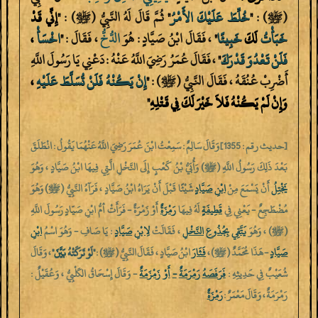
(ﷺ) :
"‎
خُلِّطَ
عَلَيْكَ
الأَمْرُ
"
ثُمَّ قَالَ لَهُ النَّبِيُّ (ﷺ) :
"‎إِنِّي قَدْ
خَبَأْتُ
لَكَ
خَبِيئًا
"
، فَقَالَ ابْنُ صَيَّادٍ : هُوَ
الدُّخُّ
، فَقَالَ :
"‎
اخْسَأْ
،
فَلَنْ
تَعْدُوَ
قَدْرَكَ
"
، فَقَالَ عُمَرُ رَضِيَ اللَّهُ عَنْهُ : دَعْنِي يَا رَسُولَ اللَّهِ
أَضْرِبْ عُنُقَهُ ، فَقَالَ النَّبِيُّ (ﷺ) :
"‎
إِنْ
يَكُنْهُ
فَلَنْ
تُسَلَّطَ
عَلَيْهِ
،
وَإِنْ لَمْ يَكُنْهُ فَلاَ خَيْرَ لَكَ فِي قَتْلِهِ"
[حديث رقم : 1355] وَقَالَ سَالِمٌ : سَمِعْتُ ابْنَ عُمَرَ رَضِيَ اللَّهُ عَنْهُمَا يَقُولُ : انْطَلَقَ
بَعْدَ ذَلِكَ رَسُولُ اللَّهِ (ﷺ) وَأُبَيُّ بْنُ كَعْبٍ إِلَى النَّخْلِ الَّتِي فِيهَا ابْنُ صَيَّادٍ ، وَهُوَ
يَخْتِلُ
أَنْ يَسْمَعَ مِنْ
ابْنِ
صَيَّادٍ
شَيْئًا قَبْلَ أَنْ يَرَاهُ ابْنُ صَيَّادٍ ، فَرَآهُ النَّبِيُّ (ﷺ) وَهُوَ
مُضْطَجِعٌ - يَعْنِي فِي
قَطِيفَةٍ
لَهُ فِيهَا
رَمْزَةٌ
أَوْ زَمْرَةٌ - فَرَأَتْ أمُّ ابْنِ صَيّادٍ رَسُولَ اللَّهِ
(ﷺ) ، وَهُوَ
يَتَّقِي
بِجُذُوعِ
النَّخْلِ
، فَقَالَتْ
لِابْنِ
صَيَّادٍ
: يَا صَافِ - وَهُوَ اسْمُ
ابْنِ
صَيَّادٍ
- هَذَا مُحَمَّدٌ (ﷺ) ،
فَثَارَ
ابْنُ صَيَّادٍ ، فَقَالَ النَّبِيُّ (ﷺ) :
"‎لَوْ تَرَكَتْهُ
بَيَّنَ
"
، وَقَالَ
شُعَيْبٌ فِي حَدِيثِهِ :
فَرَفَصَهُ
رَمْرَمَةٌ
-
أَوْ
زَمْزَمَةٌ
- وَقَالَ إِسْحَاقُ الكَلْبِيُّ ، وَعُقَيْلٌ :
رَمْرَمَةٌ ، وَقَالَ مَعْمَرٌ :
رَمْزَةٌ