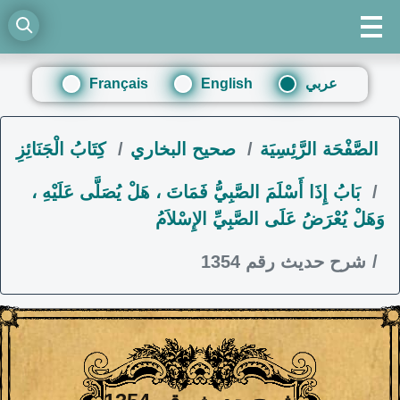
عربي
English
Français
الصَّفْحَة الرَّئِسِيَة
صحيح البخاري
كِتَابُ الْجَنَائِزِ
بَابُ إِذَا أَسْلَمَ الصَّبِيُّ فَمَاتَ ، هَلْ يُصَلَّى عَلَيْهِ ،
وَهَلْ يُعْرَضُ عَلَى الصَّبِيِّ الإِسْلاَمُ
شرح حديث رقم 1354