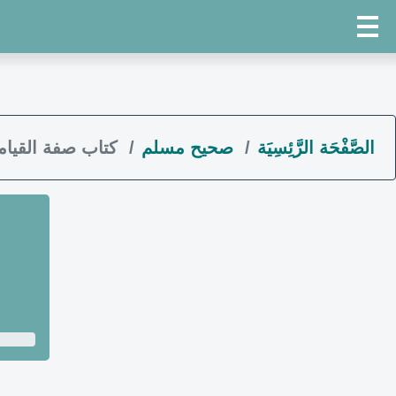
الصَّفْحَة الرَّئِسِيَة
صحيح مسلم
كتاب صفة القيامة