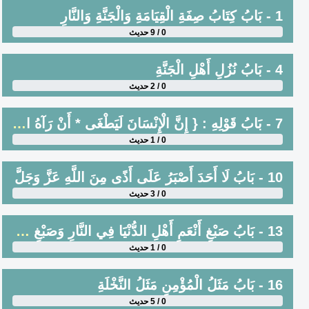
1 - بَابُ كِتَابُ صِفَةِ الْقِيَامَةِ وَالْجَنَّةِ وَالنَّارِ
0 / 9 حديث
4 - بَابُ نُزُلِ أَهْلِ الْجَنَّةِ
0 / 2 حديث
7 - بَابُ قَوْلِهِ : { إِنَّ الْإِنْسَانَ لَيَطْغَى * أَنْ رَآهُ اسْتَغْنَى }
0 / 1 حديث
10 - بَابُ لَا أَحَدَ أَصْبَرُ عَلَى أَذًى مِنَ اللَّهِ عَزَّ وَجَلَّ
0 / 3 حديث
13 - بَابُ صَبْغِ أَنْعَمِ أَهْلِ الدُّنْيَا فِي النَّارِ وَصَبْغِ أَشَدِّهِمْ بُؤْسًا فِي الْجَنَّةِ ‏‏
0 / 1 حديث
16 - بَابُ مَثَلُ الْمُؤْمِنِ مَثَلُ النَّخْلَةِ
0 / 5 حديث