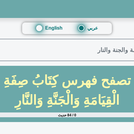
عربي
English
 والجنة والنار
تصفح فهرس
كِتَابُ صِفَةِ
الْقِيَامَةِ وَالْجَنَّةِ وَالنَّارِ
0 / 84 حديث