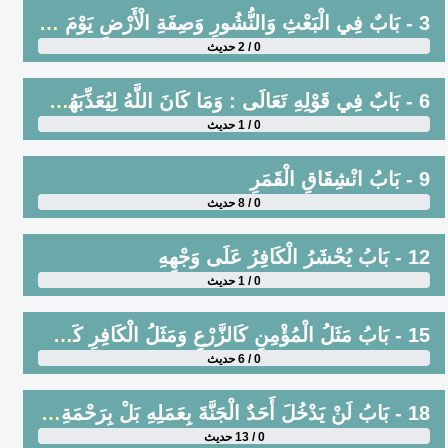
3 - بَابٌ فِي الْبَعْثِ وَالنُّشُورِ وَصِفَةِ الْأَرْضِ يَوْمَ الْقِيَامَةِ
0 / 2 حديث
6 - بَابٌ فِي قَوْلِهِ تَعَالَى : وَمَا كَانَ اللَّهُ لِيُعَذِّبَهُمْ وَأَنْتَ فِيهِمْ
0 / 1 حديث
9 - بَابُ انْشِقَاقِ الْقَمَرِ
0 / 8 حديث
12 - بَابُ يُحْشَرُ الْكَافِرُ عَلَى وَجْهِهِ
0 / 1 حديث
15 - بَابُ مَثَلُ الْمُؤْمِنِ كَالزَّرْعِ وَمَثَلُ الْكَافِرِ كَشَجَرِ الْأَرْزِ
0 / 6 حديث
18 - بَابُ لَنْ يَدْخُلَ أَحَدٌ الْجَنَّةَ بِعَمَلِهِ بَلْ بِرَحْمَةِ اللَّهِ تَعَالَى
0 / 13 حديث