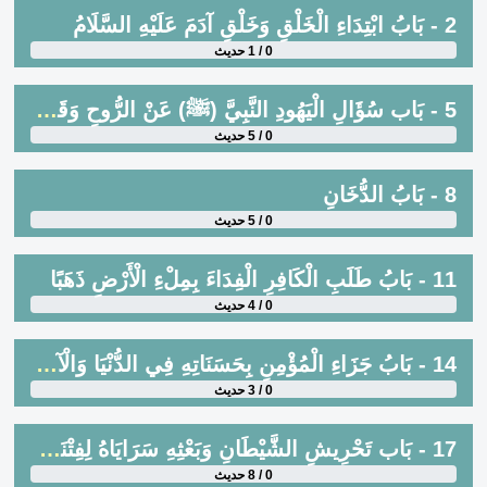
2 - بَابُ ابْتِدَاءِ الْخَلْقِ وَخَلْقِ آدَمَ عَلَيْهِ السَّلَامُ
0 / 1 حديث
5 - بَاب سُؤَالِ الْيَهُودِ النَّبِيَّ (ﷺ) عَنْ الرُّوحِ وَقَوْله تَعَالَى يَسْأَلُونَكَ عَنْ الرُّوحِ الْآيَةَ
0 / 5 حديث
8 - بَابُ الدُّخَانِ
0 / 5 حديث
11 - بَابُ طَلَبِ الْكَافِرِ الْفِدَاءَ بِمِلْءِ الْأَرْضِ ذَهَبًا
0 / 4 حديث
14 - بَابُ جَزَاءِ الْمُؤْمِنِ بِحَسَنَاتِهِ فِي الدُّنْيَا وَالْآخِرَةِ وَتَعْجِيلِ حَسَنَاتِ الْكَافِرِ فِي الدُّنْيَا
0 / 3 حديث
17 - بَاب تَحْرِيشِ الشَّيْطَانِ وَبَعْثِهِ سَرَايَاهُ لِفِتْنَةِ النَّاسِ وَأَنَّ مَعَ كُلِّ إِنْسَانٍ قَرِينًا
0 / 8 حديث