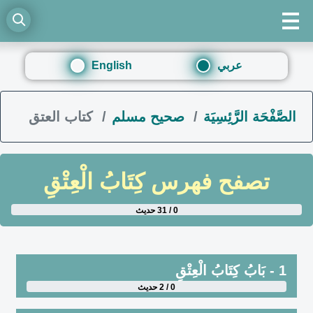
عربي
English
الصَّفْحَة الرَّئِسِيَة
صحيح مسلم
كتاب العتق
تصفح فهرس
كِتَابُ الْعِتْقِ
0 / 31 حديث
1 - بَابُ كِتَابُ الْعِتْقِ
0 / 2 حديث