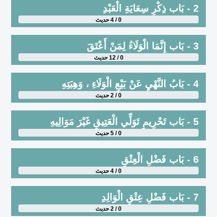
2 - بَاب ذِكْرِ سِعَايَةِ الْعَبْدِ
0 / 4 حديث
3 - بَاب إِنَّمَا الْوَلَاءُ لِمَنْ أَعْتَقَ
0 / 12 حديث
4 - بَابُ النَّهْيِ عَنْ بَيْعِ الْوَلَاءِ ، وَهِبَتِهِ
0 / 2 حديث
5 - بَاب تَحْرِيمِ تَوَلِّي الْعَتِيقِ غَيْرَ مَوَالِيهِ
0 / 5 حديث
6 - بَاب فَضْلِ الْعِتْقِ
0 / 4 حديث
7 - بَاب فَضْلِ عِتْقِ الْوَالِدِ
0 / 2 حديث