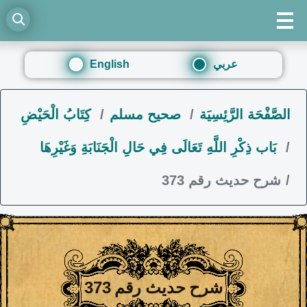
عربي
English
الصَّفْحَة الرَّئِسِيَة
صحيح مسلم
كِتَابُ الْحَيْضِ
بَاب ذِكْرِ اللَّهِ تَعَالَى فِي حَالِ الْجَنَابَةِ وَغَيْرِهَا
شرح حديث رقم 373
شرح حديث رقم 373