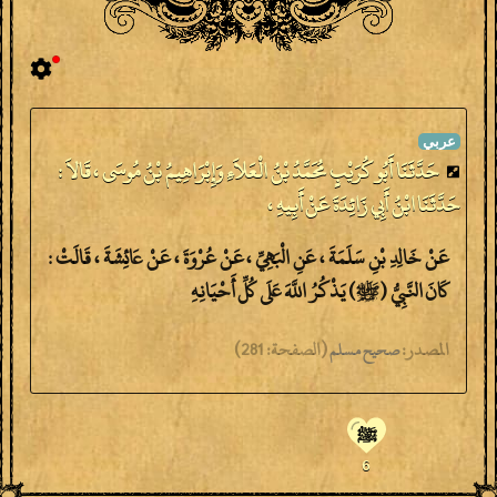
حَدَّثَنَا أَبُو كُرَيْبٍ مُحَمَّدُ بْنُ الْعَلاَءِ وَإِبْرَاهِيمُ بْنُ مُوسَى ، قَالاَ :
حَدَّثَنَا ابْنُ أَبِي زَائِدَةَ عَنْ أَبِيهِ ،
عَنْ خَالِدِ بْنِ سَلَمَةَ ، عَنِ الْبَهِيِّ ، عَنْ عُرْوَةَ ، عَنْ عَائِشَةَ ، قَالَتْ :
كَانَ النَّبِيُّ (ﷺ) يَذْكُرُ اللَّهَ عَلَى كُلِّ أَحْيَانِهِ
المصدر:
(
الصفحة:
281)
صحيح مسلم
ﷺ
6