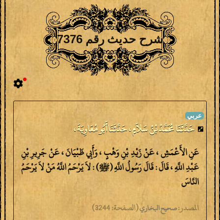
شرح حديث رقم 7376
حَدَّثَنَا مُحَمَّدُ بْنُ سَلاَمٍ ، حَدَّثَنَا أَبُو مُعَاوِيَةَ ،
عَنِ الأَعْمَشِ ، عَنْ زَيْدِ بْنِ وَهْبٍ ، وَأَبِي ظَبْيَانَ ، عَنْ جَرِيرِ بْنِ
عَبْدِ اللَّهِ ، قَالَ : قَالَ رَسُولُ اللَّهِ (ﷺ) : لاَ يَرْحَمُ اللَّهُ مَنْ لاَ يَرْحَمُ
النَّاسَ
المصدر:
(
الصفحة:
3244)
صحيح البخاري