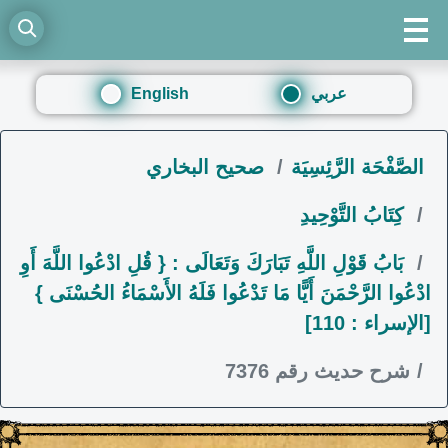
عربي
English
الصَّفْحَة الرَّئِسِيَة
صحيح البخاري
كِتَابُ التَّوْحِيدِ
بَابُ قَوْلِ اللَّهِ تَبَارَكَ وَتَعَالَى : { قُلِ ادْعُوا اللَّهَ أَوِ
ادْعُوا الرَّحْمَنَ أَيًّا مَا تَدْعُوا فَلَهُ الأَسْمَاءُ الحُسْنَى }
[الإسراء : 110]
شرح حديث رقم 7376