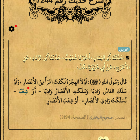
شرح حديث رقم 7244
حَدَّثَنَا أَبُو اليَمَانِ ، أَخْبَرَنَا شُعَيْبٌ ، حَدَّثَنَا أَبُو الزِّنَادِ ، عَنِ
الأَعْرَجِ ، عَنْ أَبِي هُرَيْرَةَ ، قَالَ :
قَالَ رَسُولُ اللَّهِ (ﷺ) : لَوْلاَ الهِجْرَةُ لَكُنْتُ امْرَأً مِنَ الأَنْصَارِ ، وَلَوْ
سَلَكَ النَّاسُ وَادِيًا وَسَلَكَتِ الأَنْصَارُ وَادِيًا - أَوْ
شِعْبًا
-
لَسَلَكْتُ وَادِيَ الأَنْصَارِ ، - أَوْ شِعْبَ الأَنْصَارِ -
المصدر:
(
الصفحة:
3194)
صحيح البخاري