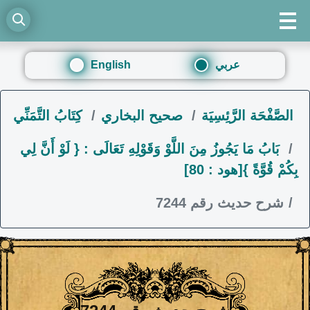
عربي
English
الصَّفْحَة الرَّئِسِيَة
صحيح البخاري
كِتَابُ التَّمَنِّي
بَابُ مَا يَجُوزُ مِنَ اللَّوْ وَقَوْلِهِ تَعَالَى : { لَوْ أَنَّ لِي
بِكُمْ قُوَّةً }[هود : 80]
شرح حديث رقم 7244