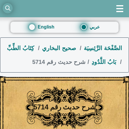
عربي
English
الصَّفْحَة الرَّئِسِيَة
صحيح البخاري
كِتَابُ الطِّبِّ
بَابُ اللَّدُودِ
شرح حديث رقم 5714
شرح حديث رقم 5714