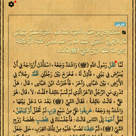
حَدَّثَنَا بِشْرُ بْنُ مُحَمَّدٍ ، أَخْبَرَنَا عَبْدُ اللَّهِ ، أَخْبَرَنَا مَعْمَرٌ ، وَيُونُسُ :
قَالَ الزُّهْرِيُّ : أَخْبَرَنِي عُبَيْدُ اللَّهِ بْنُ عَبْدِ اللَّهِ بْنِ عُتْبَةَ : أَنَّ عَائِشَةَ
رَضِيَ اللَّهُ عَنْهَا ، زَوْجَ النَّبِيِّ (ﷺ) قَالَتْ :
لَمَّا
ثَقُلَ
رَسُولُ اللَّهِ (ﷺ) وَاشْتَدَّ وَجَعُهُ ، اسْتَأْذَنَ أَزْوَاجَهُ فِي أَنْ
يُمَرَّضَ فِي بَيْتِي ، فَأَذِنَّ لَهُ ، فَخَرَجَ بَيْنَ رَجُلَيْنِ
تَخُطُّ
رِجْلاَهُ فِي
الأَرْضِ ، بَيْنَ عَبَّاسٍ وَآخَرَ ، فَأَخْبَرْتُ ابْنَ عَبَّاسٍ ، قَالَ : هَلْ
تَدْرِي مَنِ الرَّجُلُ الآخَرُ الَّذِي لَمْ تُسَمِّ عَائِشَةُ ؟ قُلْتُ : لاَ ، قَالَ : هُوَ
عَلِيٌّ ، قَالَتْ عَائِشَةُ : فَقَالَ النَّبِيُّ (ﷺ) بَعْدَ مَا دَخَلَ بَيْتَهَا ،
وَاشْتَدَّ بِهِ وَجَعُهُ :
هَرِيقُوا
عَلَيَّ مِنْ سَبْعِ
قِرَبٍ
لَمْ تُحْلَلْ
أَوْكِيَتُهُنَّ
،
لَعَلِّي
أَعْهَدُ
إِلَى النَّاسِ قَالَتْ : فَأَجْلَسْنَاهُ فِي
مِخْضَبٍ
لِحَفْصَةَ زَوْجِ
النَّبِيِّ (ﷺ) ، ثُمَّ
طَفِقْنَا
نَصُبُّ عَلَيْهِ مِنْ تِلْكَ القِرَبِ ، حَتَّى جَعَلَ