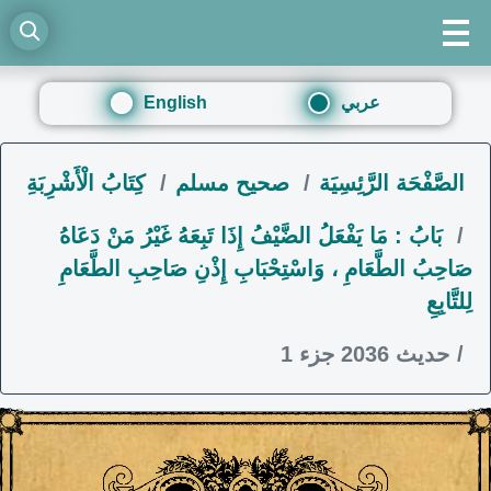
عربي
English
الصَّفْحَة الرَّئِسِيَة
صحيح مسلم
كِتَابُ الْأَشْرِبَةِ
بَابُ : مَا يَفْعَلُ الضَّيْفُ إِذَا تَبِعَهُ غَيْرُ مَنْ دَعَاهُ
صَاحِبُ الطَّعَامِ ، وَاسْتِحْبَابِ إِذْنِ صَاحِبِ الطَّعَامِ
لِلتَّابِعِ
حديث 2036 جزء 1