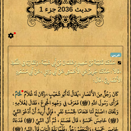
حديث 2036 جزء 1
حَدَّثَنَا قُتَيْبَةُ بْنُ سَعِيدٍ وَعُثْمَانُ بْنُ أَبِي شَيْبَةَ ، وَتَقَارَبَا فِي اللَّفْظِ
، قَالاَ : حَدَّثَنَا جَرِيرٌ عَنِ الأَعْمَشِ عَنْ أَبِي وَائِلٍ ، عَنْ أَبِي مَسْعُودٍ
الأَنْصَارِيِّ ، قَالَ :
كَانَ رَجُلٌ مِنَ الأَنْصَارِ ، يُقَالُ لَهُ أَبُو شُعَيْبٍ ، وَكَانَ لَهُ غُلاَمٌ
لَحَّامٌ
،
فَرَأَى رَسُولَ اللَّهِ (ﷺ) فَعَرَفَ فِي وَجْهِهِ الْجُوعَ ، فَقَالَ لِغُلاَمِهِ :
وَيْحَكَ ! اصْنَعْ لَنَا طَعَامًا لِخَمْسَةِ نَفَرٍ ، فَإِنِّي أُرِيدُ أَنْ أَدْعُوَ النَّبِيَّ
(ﷺ) خَامِسَ خَمْسَةٍ ، قَالَ فَصَنَعَ ، ثُمَّ أَتَى النَّبِيَّ (ﷺ) فَدَعَاهُ
خَامِسَ خَمْسَةٍ ، وَاتَّبَعَهُمْ رَجُلٌ ، فَلَمَّا بَلَغَ الْبَابَ قَالَ النَّبِيُّ (ﷺ)