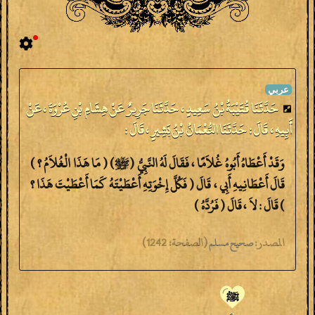
حَدَّثَنَا قُتَيْبَةُ بْنُ سَعِيدٍ ، حَدَّثَنَا جَرِيرٌ عَنْ هِشَامِ بْنِ عُرْوَةَ ، عَنْ
أَبِيهِ ، قَالَ : حَدَّثَنَا النُّعْمَانُ بْنُ بَشِيرٍ ، قَالَ :
وَقَدْ أَعْطَاهُ أَبُوهُ غُلاَمًا ، فَقَالَ لَهُ النَّبِيُّ (ﷺ) ( مَا هَذَا الْغُلاَمُ ؟ )
قَالَ أَعْطَانِيهِ أَبِي ، قَالَ ( فَكُلَّ إِخْوَتِهِ أَعْطَيْتَهُ كَمَا أَعْطَيْتَ هَذَا ؟
) قَالَ : لاَ ، قَالَ ( فَرُدَّهُ )
المصدر:
(
الصفحة:
1242)
صحيح مسلم
ﷺ