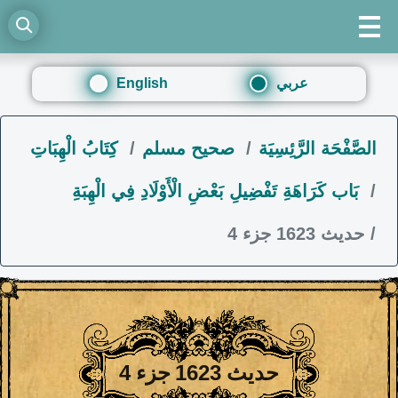
عربي
English
الصَّفْحَة الرَّئِسِيَة
صحيح مسلم
كِتَابُ الْهِبَاتِ
بَاب كَرَاهَةِ تَفْضِيلِ بَعْضِ الْأَوْلَادِ فِي الْهِبَةِ
حديث 1623 جزء 4
حديث 1623 جزء 4