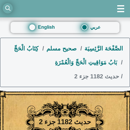
عربي
English
الصَّفْحَة الرَّئِسِيَة
صحيح مسلم
كِتَابُ الْحَجِّ
بَابُ مَوَاقِيتِ الْحَجِّ وَالْعُمْرَةِ
حديث 1182 جزء 2
حديث 1182 جزء 2