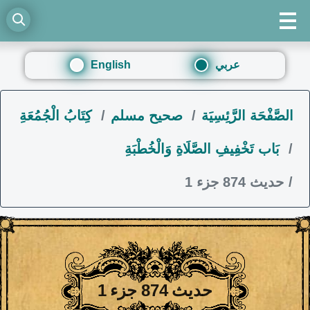
عربي
English
الصَّفْحَة الرَّئِسِيَة
صحيح مسلم
كِتَابُ الْجُمُعَةِ
بَاب تَخْفِيفِ الصَّلَاةِ وَالْخُطْبَةِ
حديث 874 جزء 1
حديث 874 جزء 1