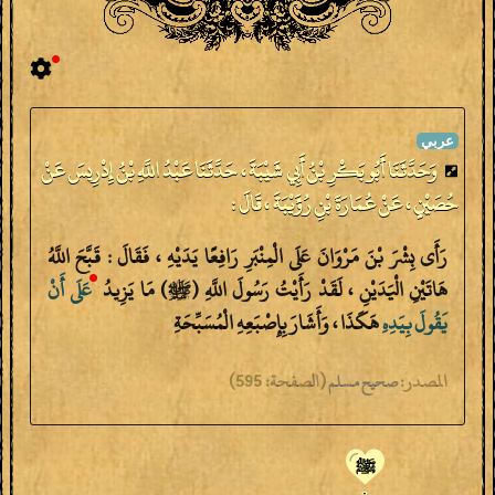
وَحَدَّثَنَا أَبُو بَكْرِ بْنُ أَبِي شَيْبَةَ ، حَدَّثَنَا عَبْدُ اللَّهِ بْنُ إِدْرِيسَ عَنْ
حُصَيْنٍ ، عَنْ عُمَارَةَ بْنِ رُؤَيْبَةَ ، قَالَ :
رَأَى بِشْرَ بْنَ مَرْوَانَ عَلَى الْمِنْبَرِ رَافِعًا يَدَيْهِ ، فَقَالَ : قَبَّحَ اللَّهُ
هَاتَيْنِ الْيَدَيْنِ ، لَقَدْ رَأَيْتُ رَسُولَ اللَّهِ (ﷺ) مَا يَزِيدُ
عَلَى
أَنْ
يَقُولَ
بِيَدِهِ
هَكَذَا ، وَأَشَارَ بِإِصْبَعِهِ الْمُسَبِّحَةِ
المصدر:
(
الصفحة:
595)
صحيح مسلم
ﷺ