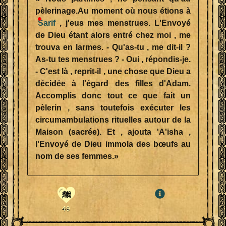
pèlerinage.Au moment où nous étions à
Sarif
, j'eus mes menstrues. L'Envoyé
de Dieu étant alors entré chez moi , me
trouva en larmes. - Qu'as-tu , me dit-il ?
As-tu tes menstrues ? - Oui , répondis-je.
- C'est là , reprit-il , une chose que Dieu a
décidée à l'égard des filles d'Adam.
Accomplis donc tout ce que fait un
pèlerin , sans toutefois exécuter les
circumambulations rituelles autour de la
Maison (sacrée). Et , ajouta 'A'isha ,
l'Envoyé de Dieu immola des bœufs au
nom de ses femmes.»
ﷺ
49