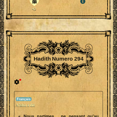
ﷺ
42
Hadith Numero 294
A'isha a dit
« Nous partimes , ne pensant qu'au