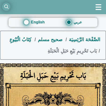
عربي
English
الصَّفْحَة الرَّئِسِيَة
صحيح مسلم
كِتَابُ الْبُيُوعِ
بَاب تَحْرِيمِ بَيْعِ حَبَلِ الْحَبَلَةِ
بَاب تَحْرِيمِ بَيْعِ حَبَلِ الْحَبَلَةِ