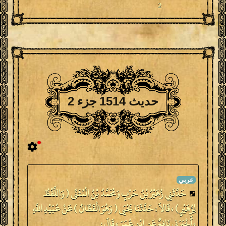
2
حديث 1514 جزء 2
حَدَّثَنِي زُهَيْرُ بْنُ حَرْبٍ وَمُحَمَّدُ بْنُ الْمُثَنَّى ( وَاللَّفْظُ
لِزُهَيْرٍ ) ، قَالاَ : حَدَّثَنَا يَحْيَى ( وَهُوَ الْقَطَّانُ ) عَنْ عُبَيْدِ اللَّهِ
، أَخْبَرَنِي نَافِعٌ عَنِ ابْنِ عُمَرَ ، قَالَ :