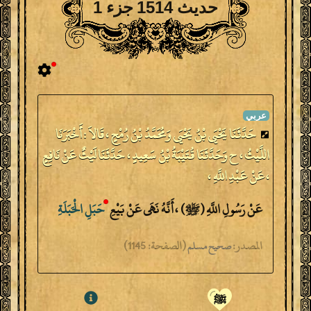
حديث 1514 جزء 1
حَدَّثَنَا يَحْيَى بْنُ يَحْيَى وَمُحَمَّدُ بْنُ رُمْحٍ ، قَالاَ : أَخْبَرَنَا
اللَّيْثُ ، ح وَحَدَّثَنَا قُتَيْبَةُ بْنُ سَعِيدٍ ، حَدَّثَنَا لَيْثٌ عَنْ نَافِعٍ
، عَنْ عَبْدِ اللَّهِ ،
عَنْ رَسُولِ اللَّهِ (ﷺ) ، أَنَّهُ نَهَى عَنْ بَيْعِ
حَبَلِ
الْحَبَلَةِ
المصدر:
(
الصفحة:
1145)
صحيح مسلم
ﷺ