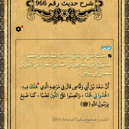
شرح حديث رقم 966
حَدَّثَنَا يَحْيَى بْنُ يَحْيَى ، أَخْبَرَنَا عَبْدُ اللَّهِ بْنُ جَعْفَرٍ
الْمِسْوَرِيُّ عَنْ إِسْمَاعِيلَ بْنِ مُحَمَّدِ بْنِ سَعْدٍ ، عَنْ عَامِرِ بْنِ
سَعْدِ بْنِ أَبِي وَقَّاصٍ ،
أَنَّ سَعْدَ بْنَ أَبِي وَقَّاصٍ قَالَ فِي مَرَضِهِ الَّذِي
هَلَكَ
فِيهِ
:
الْحَدُوا
لِي
لَحْدًا
، وَانْصِبُوا عَلَىَّ
اللَّبِنَ
نَصْبًا ، كَمَا صُنِعَ
بِرَسُولِ اللَّهِ (ﷺ)
المصدر:
(
الصفحة:
663)
صحيح مسلم