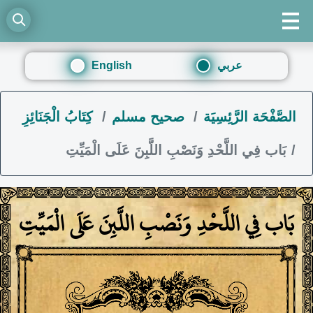
عربي
English
الصَّفْحَة الرَّئِسِيَة
صحيح مسلم
كِتَابُ الْجَنَائِزِ
بَاب فِي اللَّحْدِ وَنَصْبِ اللَّبِنَ عَلَى الْمَيِّتِ
بَاب فِي اللَّحْدِ وَنَصْبِ اللَّبِنَ عَلَى الْمَيِّتِ