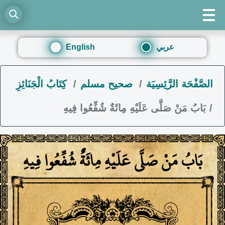
عربي
English
الصَّفْحَة الرَّئِسِيَة
صحيح مسلم
كِتَابُ الْجَنَائِزِ
بَابُ مَنْ صَلَّى عَلَيْهِ مِائَةٌ شُفِّعُوا فِيهِ
بَابُ مَنْ صَلَّى عَلَيْهِ مِائَةٌ شُفِّعُوا فِيهِ