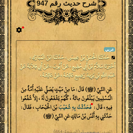
شرح حديث رقم 947
حَدَّثَنَا الْحَسَنُ بْنُ عِيسَى ، حَدَّثَنَا ابْنُ الْمُبَارَكِ ،
أَخْبَرَنَا سَلاَّمُ بْنُ أَبِي مُطِيعٍ ، عَنْ أَيُّوبَ ، عَنْ أَبِي قِلاَبَةَ عَنْ
عَبْدِ اللَّهِ بْنِ يَزِيدَ رَضِيعِ عَائِشَةَ ، عَنْ عَائِشَةَ ،
عَنِ النَّبِيِّ (ﷺ) قَالَ : مَا مِنْ مَيِّتٍ يُصَلِّي عَلَيْهِ أُمَّةٌ مِنَ
الْمُسْلِمِينَ يَبْلُغُونَ مِائَةً ، كُلُّهُمْ يَشْفَعُونَ لَهُ ، إِلاَّ شُفِّعُوا
فِيهِ ، قَالَ :
فَحَدَّثْتُ
بِهِ
شُعَيْبَ
بْنَ الْحَبْحَابِ ، فَقَالَ :
حَدَّثَنِي بِهِ أَنَسُ بْنُ مَالِكٍ عَنِ النَّبِيِّ (ﷺ)
المصدر:
(
الصفحة:
654)
صحيح مسلم