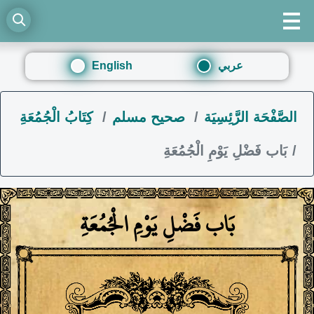
عربي
English
الصَّفْحَة الرَّئِسِيَة
صحيح مسلم
كِتَابُ الْجُمُعَةِ
بَاب فَضْلِ يَوْمِ الْجُمُعَةِ
بَاب فَضْلِ يَوْمِ الْجُمُعَةِ