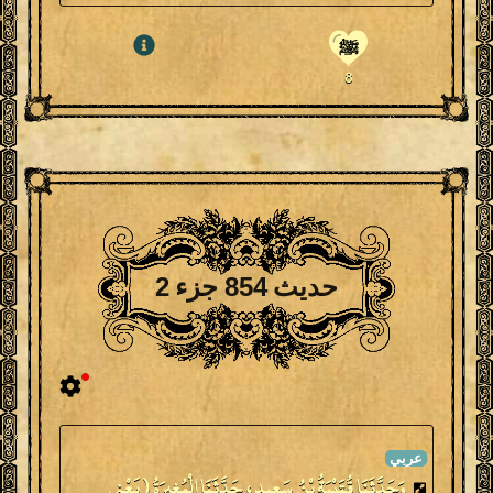
ﷺ
8
حديث 854 جزء 2
وَحَدَّثَنَا قُتَيْبَةُ بْنُ سَعِيدٍ ، حَدَّثَنَا الْمُغِيرَةُ ( يَعْنِي