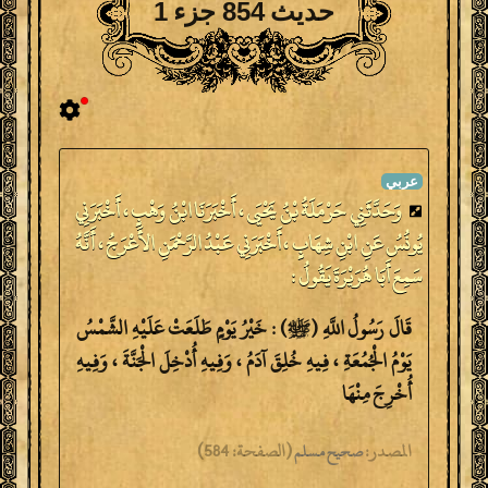
حديث 854 جزء 1
وَحَدَّثَنِي حَرْمَلَةُ بْنُ يَحْيَى ، أَخْبَرَنَا ابْنُ وَهْبٍ ، أَخْبَرَنِي
يُونُسُ عَنِ ابْنِ شِهَابٍ ، أَخْبَرَنِي عَبْدُ الرَّحْمَنِ الأَعْرَجُ ، أَنَّهُ
سَمِعَ أَبَا هُرَيْرَةَ يَقُولُ :
قَالَ رَسُولُ اللَّهِ (ﷺ) : خَيْرُ يَوْمٍ طَلَعَتْ عَلَيْهِ الشَّمْسُ
يَوْمُ الْجُمُعَةِ ، فِيهِ خُلِقَ آدَمُ ، وَفِيهِ أُدْخِلَ الْجَنَّةَ ، وَفِيهِ
أُخْرِجَ مِنْهَا
المصدر:
(
الصفحة:
584)
صحيح مسلم