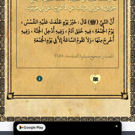
الْحِزَامِيَّ ) عَنْ أَبِي الزِّنَادِ ، عَنِ الأَعْرَجِ ، عَنْ أَبِي هُرَيْرَةَ ،
أَنَّ النَّبِيَّ (ﷺ) قَالَ : خَيْرُ يَوْمٍ طَلَعَتْ عَلَيْهِ الشَّمْسُ ،
يَوْمُ الْجُمُعَةِ ، فِيهِ خُلِقَ آدَمُ ، وَفِيهِ أُدْخِلَ الْجَنَّةَ ، وَفِيهِ
أُخْرِجَ مِنْهَا ، وَلاَ تَقُومُ السَّاعَةُ إِلاَّ فِي يَوْمِ الْجُمُعَةِ
المصدر:
(
الصفحة:
584)
صحيح مسلم
ﷺ
6
×
Google Play