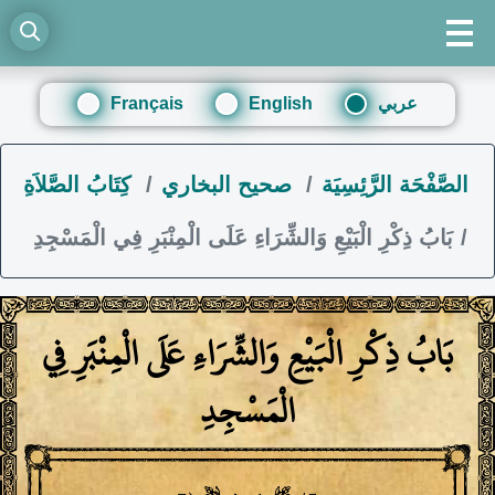
عربي
English
Français
الصَّفْحَة الرَّئِسِيَة
صحيح البخاري
كِتَابُ الصَّلاَةِ
بَابُ ذِكْرِ الْبَيْعِ وَالشِّرَاءِ عَلَى الْمِنْبَرِ فِي الْمَسْجِدِ
بَابُ ذِكْرِ الْبَيْعِ وَالشِّرَاءِ عَلَى الْمِنْبَرِ فِي
الْمَسْجِدِ