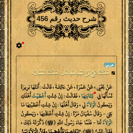
شرح حديث رقم 456
حَدَّثَنَا عَلِيُّ بْنُ عَبْدِ اللَّهِ ، قَالَ : حَدَّثَنَا سُفْيَانُ ،
عَنْ يَحْيَى ، عَنْ عَمْرَةَ ، عَنْ عَائِشَةَ ، قَالَتْ : أَتَتْهَا بَرِيرَةُ
تَسْأَلُهَا فِي
كِتَابَتِهَا
، فَقَالَتْ : إِنْ شِئْتِ
أَعْطَيْتُ
أَهْلَكِ
وَيَكُونُ
الْوَلاَءُ
لِي ، وَقَالَ أَهْلُهَا : إِنْ شِئْتِ أَعْطَيْتِهَا مَا
بَقِيَ - وَقَالَ سُفْيَانُ مَرَّةً : إِنْ شِئْتِ أَعْتَقْتِهَا ، وَيَكُونُ
الْوَلاَءُ
لَنَا - فَلَمَّا جَاءَ رَسُولُ اللَّهِ (ﷺ) ذَكَّرَتْهُ ذَلِكَ ،
فَقَالَ النَّبِيُّ (ﷺ) :
"‎ابْتَاعِيهَا فَأَعْتِقِيهَا ، فَإِنَّ الْوَلاَءَ لِمَنْ