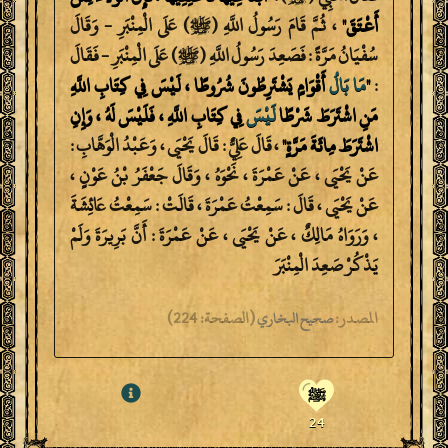
أَعْتَقَ"
، ثُمَّ قَامَ رَسُولُ اللَّهِ (ﷺ) عَلَى الْمِنْبَرِ - وَقَالَ
سُفْيَانُ مَرَّةً : فَصَعِدَ رَسُولُ اللَّهِ (ﷺ) عَلَى الْمِنْبَرِ - فَقَالَ
:
"‎
مَا
بَالُ
أَقْوَامٍ يَشْتَرِطُونَ شُرُوطًا ، لَيْسَ فِي كِتَابِ اللَّهِ
مَنِ اشْتَرَطَ شَرْطًا
لَيْسَ
فِي كِتَابِ اللَّهِ ، فَلَيْسَ لَهُ ، وَإِنِ
اشْتَرَطَ مِائَةَ مَرَّةٍ"
، قَالَ عَلِيٌّ : قَالَ يَحْيَى ، وَعَبْدُ الْوَهَّابِ :
عَنْ يَحْيَى ، عَنْ عَمْرَةَ ، نَحْوَهُ ، وَقَالَ جَعْفَرُ بْنُ عَوْنٍ ،
عَنْ يَحْيَى ، قَالَ : سَمِعْتُ عَمْرَةَ ، قَالَتْ : سَمِعْتُ عَائِشَةَ
، وَرَوَاهُ مَالِكٌ ، عَنْ يَحْيَى ، عَنْ عَمْرَةَ : أَنَّ بَرِيرَةَ وَلَمْ
يَذْكُرْ صَعِدَ الْمِنْبَرَ
المصدر:
(
الصفحة:
224)
صحيح البخاري
ﷺ
24