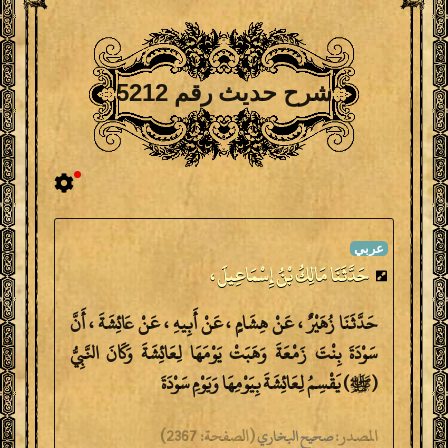
شرح حديث رقم 5212
حَدَّثَنَا مَالِكُ بْنُ إِسْمَاعِيلَ ،
حَدَّثَنَا زُهَيْرٌ ، عَنْ هِشَامٍ ، عَنْ أَبِيهِ ، عَنْ عَائِشَةَ ، أَنَّ
سَوْدَةَ بِنْتَ زَمْعَةَ وَهَبَتْ يَوْمَهَا لِعَائِشَةَ وَكَانَ النَّبِيُّ
(ﷺ) يَقْسِمُ لِعَائِشَةَ بِيَوْمِهَا وَيَوْمِ سَوْدَةَ
المصدر:
(
الصفحة:
2367)
صحيح البخاري