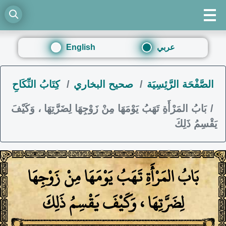
عربي
English
الصَّفْحَة الرَّئِسِيَة
صحيح البخاري
كِتَابُ النِّكَاحِ
بَابُ المَرْأَةِ تَهَبُ يَوْمَهَا مِنْ زَوْجِهَا لِضَرَّتِهَا ، وَكَيْفَ
يَقْسِمُ ذَلِكَ
بَابُ المَرْأَةِ تَهَبُ يَوْمَهَا مِنْ زَوْجِهَا
لِضَرَّتِهَا ، وَكَيْفَ يَقْسِمُ ذَلِكَ