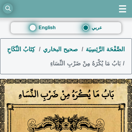
عربي
English
الصَّفْحَة الرَّئِسِيَة
صحيح البخاري
كِتَابُ النِّكَاحِ
بَابُ مَا يُكْرَهُ مِنْ ضَرْبِ النِّسَاءِ
بَابُ مَا يُكْرَهُ مِنْ ضَرْبِ النِّسَاءِ