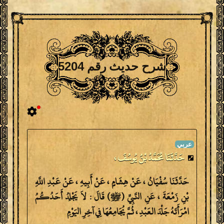
شرح حديث رقم 5204
حَدَّثَنَا مُحَمَّدُ بْنُ يُوسُفَ ،
حَدَّثَنَا سُفْيَانُ ، عَنْ هِشَامٍ ، عَنْ أَبِيهِ ، عَنْ عَبْدِ اللَّهِ
بْنِ زَمْعَةَ ، عَنِ النَّبِيِّ (ﷺ) قَالَ : لاَ يَجْلِدُ أَحَدُكُمُ
امْرَأَتَهُ جَلْدَ العَبْدِ ، ثُمَّ يُجَامِعُهَا فِي آخِرِ اليَوْمِ