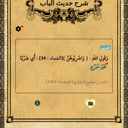
شرح حديث الباب
وَقَولِ اللهِ : { وَاضْرِبُوهُنَّ }[النساء : 34] : أَي ضَرْبًا
غَيْرَ
مُبَرِّحٍ
المصدر:
(
الصفحة:
2364)
صحيح البخاري
ﷺ
7