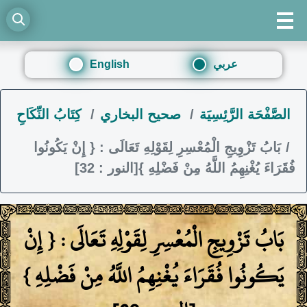
عربي
English
الصَّفْحَة الرَّئِسِيَة
صحيح البخاري
كِتَابُ النِّكَاحِ
بَابُ تَزْوِيجِ الْمُعْسِرِ لِقَوْلِهِ تَعَالَى : { إِنْ يَكُونُوا
فُقَرَاءَ يُغْنِهِمُ اللَّهُ مِنْ فَضْلِهِ }[النور : 32]
بَابُ تَزْوِيجِ الْمُعْسِرِ لِقَوْلِهِ تَعَالَى : { إِنْ
يَكُونُوا فُقَرَاءَ يُغْنِهِمُ اللَّهُ مِنْ فَضْلِهِ }