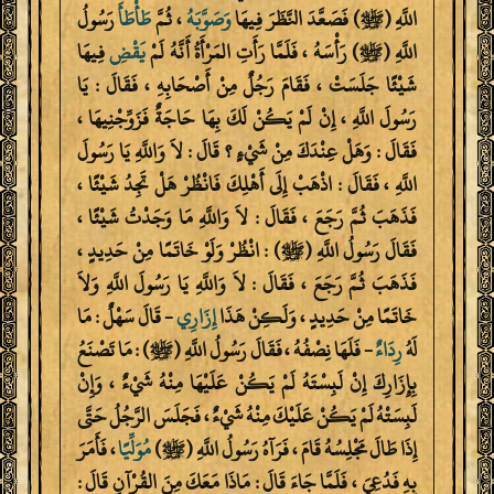
اللَّهِ (ﷺ) فَصَعَّدَ النَّظَرَ فِيهَا
وَصَوَّبَهُ
، ثُمَّ
طَأْطَأَ
رَسُولُ
اللَّهِ (ﷺ) رَأْسَهُ ، فَلَمَّا رَأَتِ المَرْأَةُ أَنَّهُ لَمْ
يَقْضِ
فِيهَا
شَيْئًا جَلَسَتْ ، فَقَامَ رَجُلٌ مِنْ أَصْحَابِهِ ، فَقَالَ : يَا
رَسُولَ اللَّهِ ، إِنْ لَمْ يَكُنْ لَكَ بِهَا حَاجَةٌ فَزَوِّجْنِيهَا ،
فَقَالَ : وَهَلْ عِنْدَكَ مِنْ شَيْءٍ ؟ قَالَ : لاَ وَاللَّهِ يَا رَسُولَ
اللَّهِ ، فَقَالَ : اذْهَبْ إِلَى أَهْلِكَ فَانْظُرْ هَلْ تَجِدُ شَيْئًا ،
فَذَهَبَ ثُمَّ رَجَعَ ، فَقَالَ : لاَ وَاللَّهِ مَا وَجَدْتُ شَيْئًا ،
فَقَالَ رَسُولُ اللَّهِ (ﷺ) : انْظُرْ وَلَوْ خَاتَمًا مِنْ حَدِيدٍ ،
فَذَهَبَ ثُمَّ رَجَعَ ، فَقَالَ : لاَ وَاللَّهِ يَا رَسُولَ اللَّهِ وَلاَ
خَاتَمًا مِنْ حَدِيدٍ ، وَلَكِنْ هَذَا
إِزَارِي
- قَالَ سَهْلٌ : مَا
لَهُ
رِدَاءٌ
- فَلَهَا نِصْفُهُ ، فَقَالَ رَسُولُ اللَّهِ (ﷺ) : مَا تَصْنَعُ
بِإِزَارِكَ إِنْ لَبِسْتَهُ لَمْ يَكُنْ عَلَيْهَا مِنْهُ شَيْءٌ ، وَإِنْ
لَبِسَتْهُ لَمْ يَكُنْ عَلَيْكَ مِنْهُ شَيْءٌ ، فَجَلَسَ الرَّجُلُ حَتَّى
إِذَا طَالَ مَجْلِسُهُ قَامَ ، فَرَآهُ رَسُولُ اللَّهِ (ﷺ)
مُوَلِّيًا
، فَأَمَرَ
بِهِ فَدُعِيَ ، فَلَمَّا جَاءَ قَالَ : مَاذَا مَعَكَ مِنَ القُرْآنِ قَالَ :