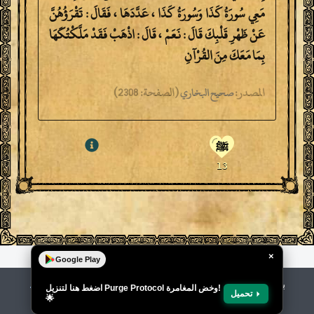
مَعِي سُورَةُ كَذَا وَسُورَةُ كَذَا ، عَدَّدَهَا ، فَقَالَ : تَقْرَؤُهُنَّ
عَنْ ظَهْرِ قَلْبِكَ قَالَ : نَعَمْ ، قَالَ : اذْهَبْ فَقَدْ مَلَّكْتُكَهَا
بِمَا مَعَكَ مِنَ القُرْآنِ
المصدر:
(
الصفحة:
2308)
صحيح البخاري
ﷺ
13
×
Google Play
باستخدام موقعنا ، فإنك تقر بأنك قد قرأت وفهمت
شروط
اضغط هنا لتنزيل Purge Protocol وخض المغامرة!
تحميل
🌟
الاستخدام
و
سياسة الخصوصية
.