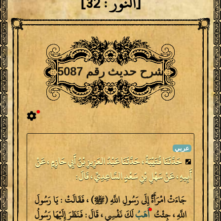
[النور : 32]
شرح حديث رقم 5087
حَدَّثَنَا قُتَيْبَةُ ، حَدَّثَنَا عَبْدُ العَزِيزِ بْنُ أَبِي حَازِمٍ ، عَنْ
أَبِيهِ ، عَنْ سَهْلِ بْنِ سَعْدٍ السَّاعِدِيِّ ، قَالَ :
جَاءَتْ امْرَأَةٌ إِلَى رَسُولِ اللَّهِ (ﷺ) ، فَقَالَتْ : يَا رَسُولَ
اللَّهِ ، جِئْتُ
أَهَبُ
لَكَ نَفْسِي ، قَالَ : فَنَظَرَ إِلَيْهَا رَسُولُ