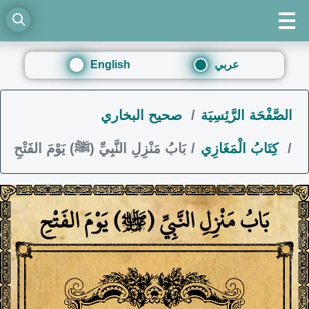
عربي
English
الصَّفْحَة الرَّئِسِيَة
صحيح البخاري
كِتَابُ الْمَغَازِي
بَابُ مَنْزِلِ النَّبِيِّ (ﷺ) يَوْمَ الفَتْحِ
بَابُ مَنْزِلِ النَّبِيِّ (ﷺ) يَوْمَ الفَتْحِ