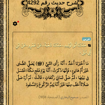
شرح حديث رقم 4292
حَدَّثَنَا أَبُو الْوَلِيدِ ، حَدَّثَنَا شُعْبَةُ ، عَنْ عَمْرٍو ، عَنْ ابْنِ
أَبِي لَيْلَى ،
مَا أَخْبَرَنَا أَحَدٌ ، أَنَّهُ رَأَى النَّبِيَّ (ﷺ) يُصَلِّي الضُّحَى
غَيْرَ أُمِّ هَانِئٍ ، فَإِنَّهَا ذَكَرَتْ : أَنَّهُ يَوْمَ فَتْحِ مَكَّةَ اغْتَسَلَ
فِي بَيْتِهَا ، ثُمَّ صَلَّى ثَمَانِيَ رَكَعَاتٍ ، قَالَتْ : لَمْ أَرَهُ صَلَّى
صَلَاةً أَخَفَّ مِنْهَا غَيْرَ أَنَّهُ يُتِمُّ الرُّكُوعَ وَالسُّجُودَ
المصدر:
(
الصفحة:
1858)
صحيح البخاري