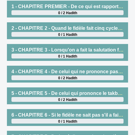
1 - CHAPITRE PREMIER - De ce qui est rapporté au sujet de la dis traction qui consiste à se lever après les deux cycles de la prière canonique
0 / 2 Hadith
2 - CHAPITRE 2 - Quand le fidèle fait cinq cycles de prière .
0 / 1 Hadith
3 - CHAPITRE 3 - Lorsqu'on a fait la salutation finale après deux ou trois cycles de prière , on se prosterne deux fois comme dans la prière ou plus longuement encore
0 / 1 Hadith
4 - CHAPITRE 4 - De celui qui ne prononce pas la profession de foi après les deux prosternations ( faites à la suite d'une prière incomplète par distraction .
0 / 2 Hadith
5 - CHAPITRE 5 - De celui qui prononce le takbir dans les deux prosternations ( faites à la suite d'une prière incomplète par distraction )
0 / 2 Hadith
6 - CHAPITRE 6 - Si le fidèle ne sait pas s'il a fait trois ou quatre cycles de prière , il se prosternera deux fois tout en restant assis .
0 / 1 Hadith