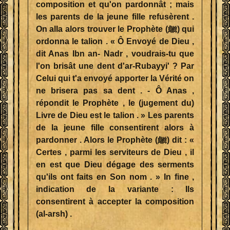
composition et qu'on pardonnât ; mais
les parents de la jeune fille refusèrent .
On alla alors trouver le Prophète (ﷺ) qui
ordonna le talion . « Ô Envoyé de Dieu ,
dit Anas Ibn an- Nadr , voudrais-tu que
l'on brisât une dent d'ar-Rubayyi' ? Par
Celui qui t'a envoyé apporter la Vérité on
ne brisera pas sa dent . - Ô Anas ,
répondit le Prophète , le (jugement du)
Livre de Dieu est le talion . » Les parents
de la jeune fille consentirent alors à
pardonner . Alors le Prophète (ﷺ) dit : «
Certes , parmi les serviteurs de Dieu , il
en est que Dieu dégage des serments
qu'ils ont faits en Son nom . » In fine ,
indication de la variante : Ils
consentirent à accepter la composition
(al-arsh) .