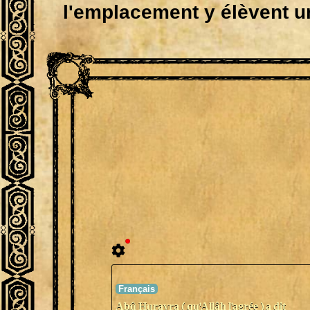
l'emplacement y élèvent un
Abû Hurayra ( qu'Allâh l'agrée ) a dit