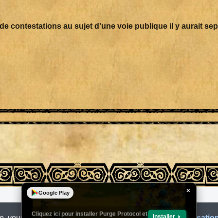
ugé qu'en cas de contestations au sujet d'une voie publique il y aurai
×
Google Play
Cliquez ici pour installer Purge Protocol et
Installer
te, vous reconnaissez avoir lu, compris
Conditions D'utilisatio