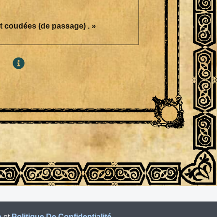
t sept coudées (de passage) . »
n
et
Politique De Confidentialité
.