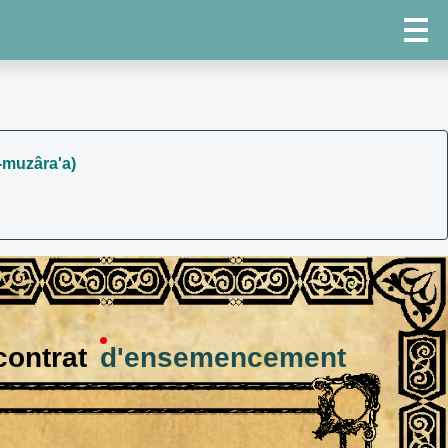
-muzâra'a)
contrat
d'ensemencement