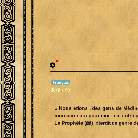
Rafi a dit
« Nous étions , des gens de Médine 
morceau sera pour moi , cet autre pou
Le Prophète (ﷺ) interdit ce ge