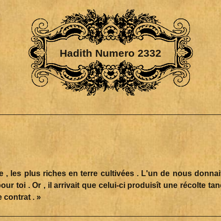
Hadith Numero 2332
, les plus riches en terre cultivées . L'un de nous donnait
r toi . Or , il arrivait que celui-ci produisît une récolte tan
nre de contrat . »