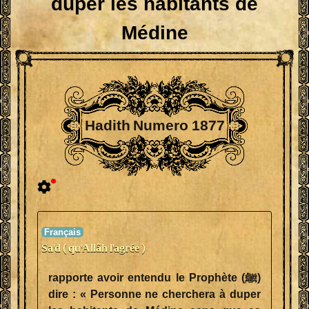
duper les habitants de
Médine
Hadith Numero 1877
Sa'd ( qu'Allâh l'agrée )
rapporte avoir entendu le Prophète (ﷺ)
dire : « Personne ne cherchera à duper