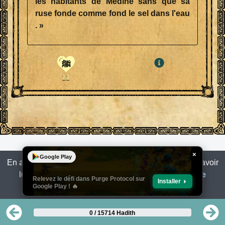
les habitants de Médine sans que sa
ruse fonde comme fond le sel dans l'eau
. »
ﷺ
11
×
Google Play
En accédant ou en utilisant le Site, vous reconnaissez avoir
lu, compris
Conditions D'utilisation
et
Politique De
Relevez le défi dans Purge Protocol sur
Installer
Google Play ! 🔥
Confidentialité
.
0 / 15714 Hadith